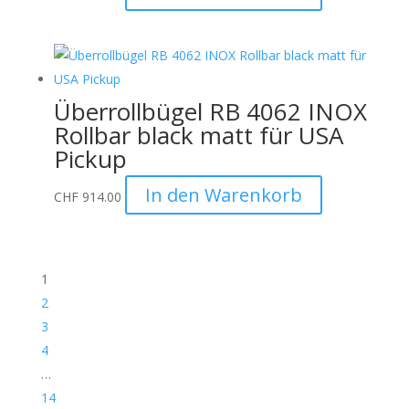
Überrollbügel RB 4062 INOX
Rollbar black matt für USA
Pickup
In den Warenkorb
CHF
914.00
1
2
3
4
…
14