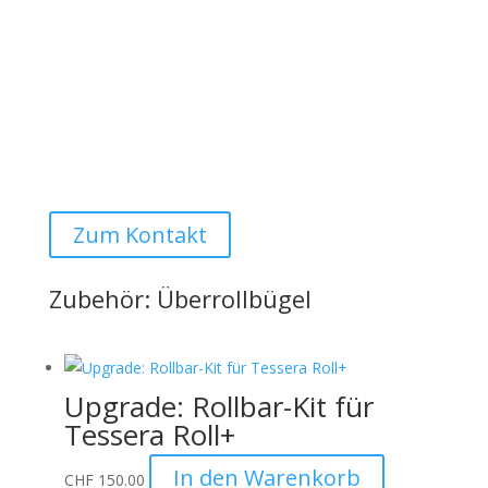
sollten sichtbar sein)
Montage
Der angegebene Preis versteht sich ohne Montage.
Montage bei uns vor Ort ist selbstverständlich auf
Anfrage möglich:
Auto Lehmann GmbH
Zum Kontakt
Zubehör: Überrollbügel
Upgrade: Rollbar-Kit für
Tessera Roll+
In den Warenkorb
CHF
150.00