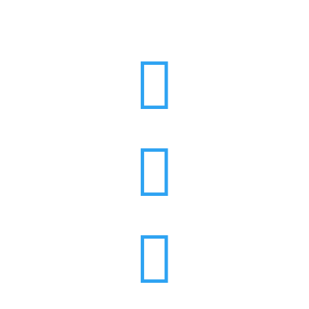


