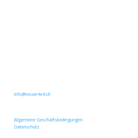
Unternehmen
Auto Lehmann GmbH
Lindenstrasse 127
3672 Aeschlen
031 911 36 36
079 397 75 94
info@tesser4x4.ch
Informationen
Allgemeine Geschäftsbedingungen
Datenschutz