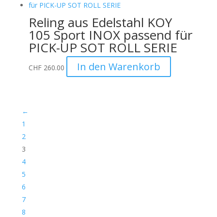
Reling aus Edelstahl KOY
105 Sport INOX passend für
PICK-UP SOT ROLL SERIE
In den Warenkorb
CHF
260.00
←
1
2
3
4
5
6
7
8