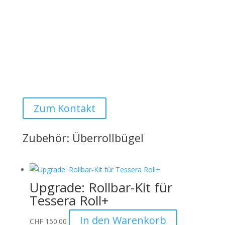
sollten sichtbar sein)
Montage
Der angegebene Preis versteht sich ohne Montage.
Montage bei uns vor Ort ist selbstverständlich auf
Anfrage möglich:
Auto Lehmann GmbH
Zum Kontakt
Zubehör: Überrollbügel
Upgrade: Rollbar-Kit für
Tessera Roll+
In den Warenkorb
CHF
150.00