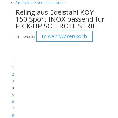
Reling aus Edelstahl KOY
150 Sport INOX passend für
PICK-UP SOT ROLL SERIE
In den Warenkorb
CHF
280.00
←
1
2
3
4
5
6
7
8