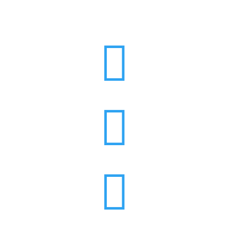


