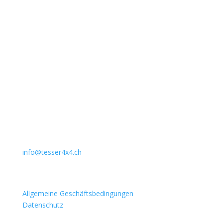
Unternehmen
Auto Lehmann GmbH
Lindenstrasse 127
3672 Aeschlen
031 911 36 36
079 397 75 94
info@tesser4x4.ch
Informationen
Allgemeine Geschäftsbedingungen
Datenschutz