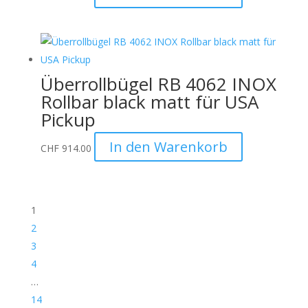
Überrollbügel RB 4062 INOX
Rollbar black matt für USA
Pickup
In den Warenkorb
CHF
914.00
1
2
3
4
…
14