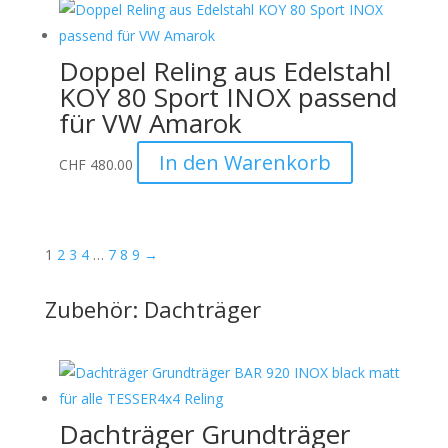
Doppel Reling aus Edelstahl
KOY 80 Sport INOX passend
für VW Amarok
In den Warenkorb
CHF
480.00
1
2
3
4
…
7
8
9
→
Zubehör: Dachträger
Dachträger Grundträger