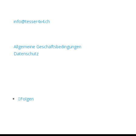
031 911 36 36
079 397 75 94
info@tesser4x4.ch
Informationen
Allgemeine Geschäftsbedingungen
Datenschutz
Besuchen Sie auch
Folgen