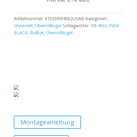
Preis exkl. 8,1% MwSt.
Pickup
Menge
Artikelnummer:
61020RB4062USAB
Kategorien:
Chevrolet
,
Überrollbügel
Schlagwörter:
RB 4062 INOX
BLACK
,
Rollbar
,
Überrollbügel
Montageanleitung