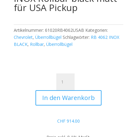
für USA Pickup
Artikelnummer:
61020RB4062USAB
Kategorien:
Chevrolet
,
Überrollbügel
Schlagwörter:
RB 4062 INOX
BLACK
,
Rollbar
,
Überrollbügel
Überrollbügel
RB
4062
In den Warenkorb
INOX
Rollbar
black
matt
CHF
914.00
für
USA