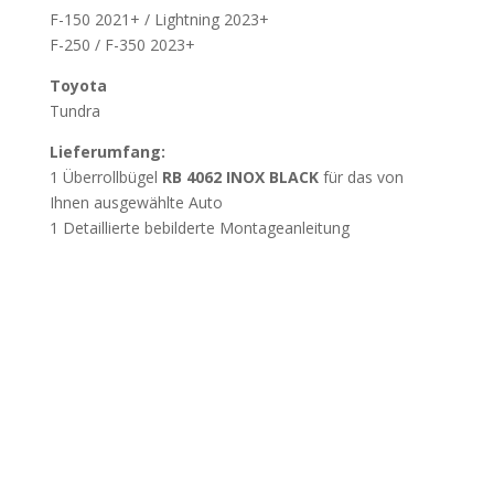
F-150 2021+ / Lightning 2023+
F-250 / F-350 2023+
Toyota
Tundra
Lieferumfang:
1 Überrollbügel
RB 4062 INOX BLACK
für das von
Ihnen ausgewählte Auto
1 Detaillierte bebilderte Montageanleitung
Wichtig
Beschädigung durch unsachgemässes Öffnen
der Verpackung:
Wir weisen darauf hin, dass
Beschädigungen, die durch das unsachgemässe Öffnen
der Verpackung mit spitzen oder scharfen Werkzeugen
verursacht werden, nicht der Gewährleistung
unterliegen. Öffnen Sie die Verpackung vorsichtig, um

Beschädigungen der Bauteile zu vermeiden.