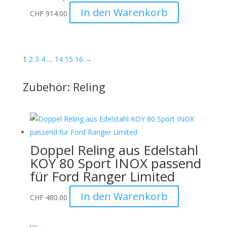
In den Warenkorb
CHF
914.00
1
2
3
4
…
14
15
16
→
Zubehör: Reling
Doppel Reling aus Edelstahl
KOY 80 Sport INOX passend
für Ford Ranger Limited
In den Warenkorb
CHF
480.00