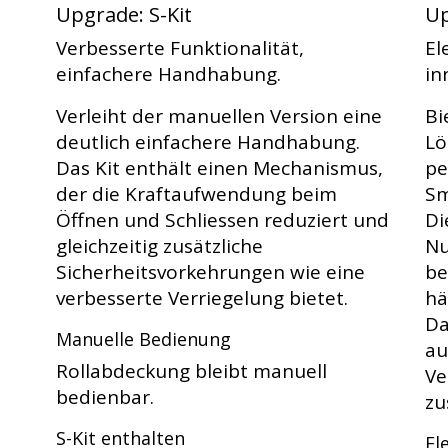
Upgrade: S-Kit
Up
Verbesserte Funktionalität,
El
einfachere Handhabung.
in
Verleiht der manuellen Version eine
Bi
deutlich einfachere Handhabung.
Lö
Das Kit enthält einen Mechanismus,
pe
der die Kraftaufwendung beim
Sm
Öffnen und Schliessen reduziert und
Di
gleichzeitig zusätzliche
Nu
Sicherheitsvorkehrungen wie eine
be
verbesserte Verriegelung bietet.
hä
Da
Manuelle Bedienung
au
Rollabdeckung bleibt manuell
Ve
bedienbar.
zu
S-Kit enthalten
El