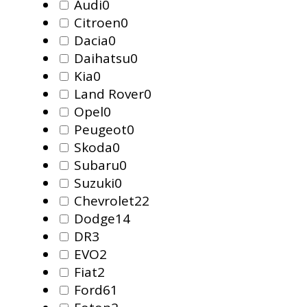
Audi
0
Citroen
0
Dacia
0
Daihatsu
0
Kia
0
Land Rover
0
Opel
0
Peugeot
0
Skoda
0
Subaru
0
Suzuki
0
Chevrolet
22
Dodge
14
DR
3
EVO
2
Fiat
2
Ford
61