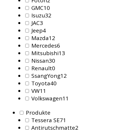
Foton
2
GMC
10
Isuzu
32
JAC
3
Jeep
4
Mazda
12
Mercedes
6
Mitsubishi
13
Nissan
30
Renault
0
SsangYong
12
Toyota
40
VW
11
Volkswagen
11
Produkte
Tessera SE
71
Antirutschmatte
2