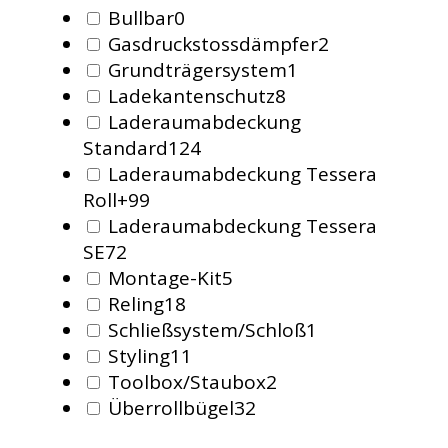
Bullbar
0
Gasdruckstossdämpfer
2
Grundträgersystem
1
Ladekantenschutz
8
Laderaumabdeckung
Standard
124
Laderaumabdeckung Tessera
Roll+
99
Laderaumabdeckung Tessera
SE
72
Montage-Kit
5
Reling
18
Schließsystem/Schloß
1
Styling
11
Toolbox/Staubox
2
Überrollbügel
32