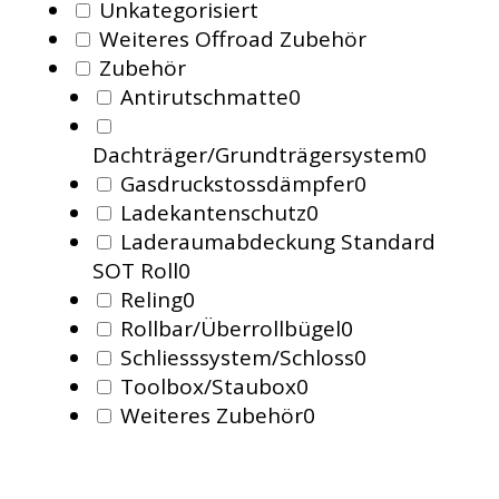
Unkategorisiert
Weiteres Offroad Zubehör
Zubehör
Antirutschmatte
0
Dachträger/Grundträgersystem
0
Gasdruckstossdämpfer
0
Ladekantenschutz
0
Laderaumabdeckung Standard
SOT Roll
0
Reling
0
Rollbar/Überrollbügel
0
Schliesssystem/Schloss
0
Toolbox/Staubox
0
Weiteres Zubehör
0