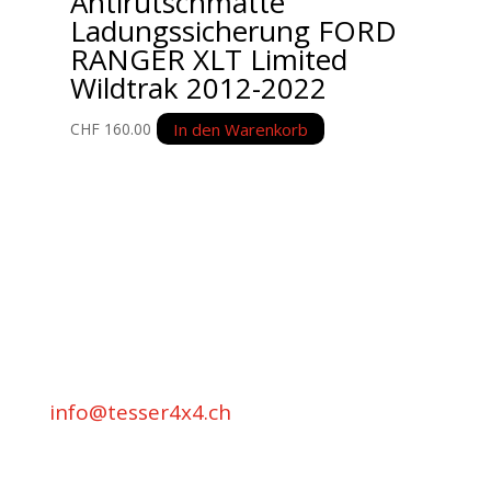
Antirutschmatte
Ladungssicherung FORD
RANGER XLT Limited
Wildtrak 2012-2022
In den Warenkorb
CHF
160.00
Unternehmen
Auto Lehmann GmbH
Lindenstrasse 127
3672 Aeschlen
031 911 36 36
079 397 75 94
info@tesser4x4.ch
Informationen