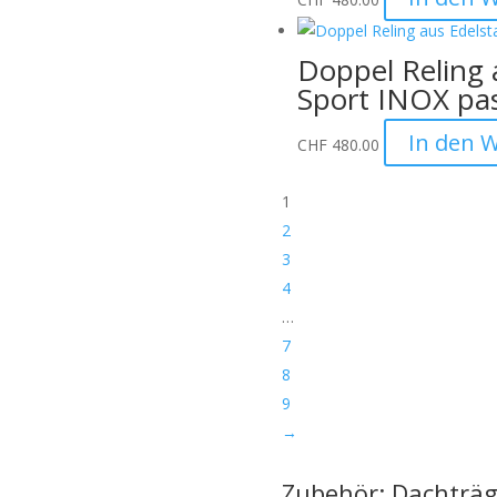
tten wir dies bei der
Doppel Reling 
Sport INOX pa
sollten sichtbar sein)
In den 
CHF
480.00
1
ge.
2
uf Anfrage möglich:
3
4
…
7
8
9
→
Zubehör: Dachträg