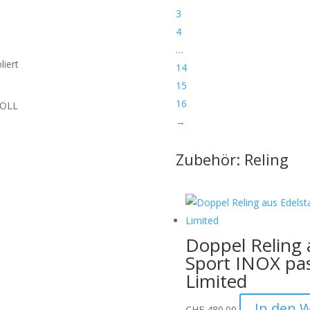
3
4
…
liert
14
15
16
 ROLL
→
Zubehör: Reling
en der Verpackung:
Wir
urch das unsachgemässe
en Werkzeugen verursacht
ffnen Sie die Verpackung
Doppel Reling 
vermeiden.
Sport INOX pa
hme:
Bitte nennen Sie uns den
Limited
 eine Verwechslung
In den 
CHF
480.00