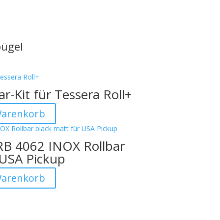
bügel
r-Kit für Tessera Roll+
Warenkorb
RB 4062 INOX Rollbar
 USA Pickup


Warenkorb
