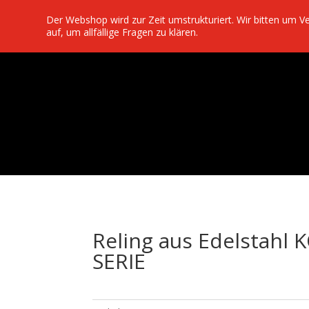
Der Webshop wird zur Zeit umstrukturiert. Wir bitten um 
auf, um allfällige Fragen zu klären.
Reling aus Edelstahl
SERIE