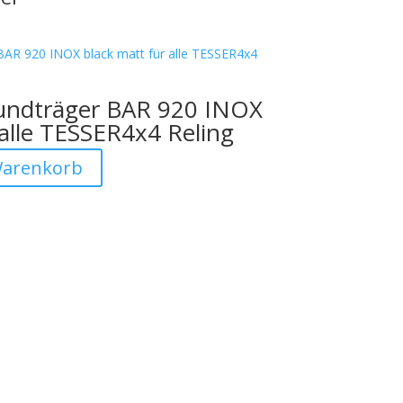
undträger BAR 920 INOX
 alle TESSER4x4 Reling
Warenkorb
Besuchen Sie auch