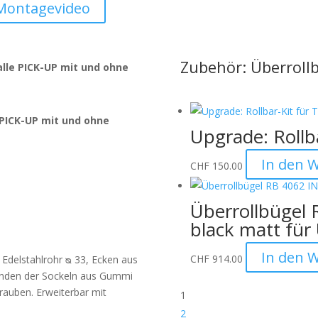
Montagevideo
Zubehör: Überroll
alle PICK-UP mit und ohne
 PICK-UP mit und ohne
Upgrade: Rollba
In den 
CHF
150.00
Überrollbügel 
black matt für
In den 
CHF
914.00
s Edelstahlrohr ᴓ 33, Ecken aus
Enden der Sockeln aus Gummi
hrauben. Erweiterbar mit
1
2