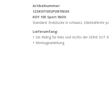
Artikelnummer:
123KOY105SPORTINOX
KOY 105 Sport INOX
Standard: Endstücke in schwarz, Edelstahlrohr po
Lieferumfang:
1 Set Reling für links und rechts der SERIE SOT
1 Montageanleitung
Wichtig
Beschädigung durch unsachgemässes Öffn
weisen darauf hin, dass Beschädigungen, die d
Öffnen der Verpackung mit spitzen oder scharf
werden, nicht der Gewährleistung unterliegen. Ö
vorsichtig, um Beschädigungen der Bauteile zu 
Vor dem Kauf bitten wir um Kontaktaufna
genauen Fahrzeug-Typ inklusive Baujahr, damit
ausgeschlossen wird.