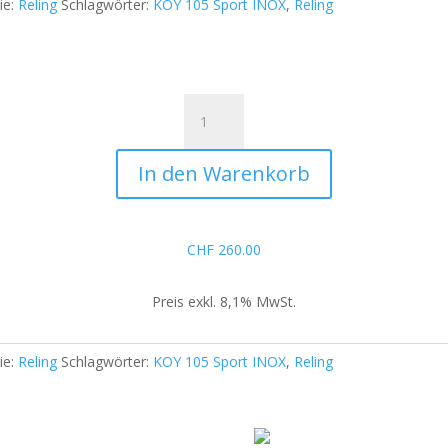
ie:
Reling
Schlagwörter:
KOY 105 Sport INOX
,
Reling
Reling
aus
Edelstahl
In den Warenkorb
KOY
105
Sport
INOX
CHF
260.00
passend
für
Preis exkl. 8,1% MwSt.
PICK-
UP
SOT
ie:
Reling
Schlagwörter:
KOY 105 Sport INOX
,
Reling
ROLL
SERIE
Menge