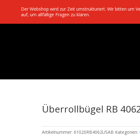
Der Webshop wird zur Zeit umstrukturiert. Wir bitten um 
auf, um allfällige Fragen zu klären.
Überrollbügel RB 4062
Artikelnummer:
61020RB4062USAB
Kategorien: