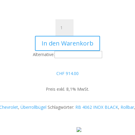
Überrollbügel
RB
4062
In den Warenkorb
INOX
Rollbar
Alternative:
black
matt
für
CHF
914.00
USA
Pickup
Preis exkl. 8,1% MwSt.
Menge
Chevrolet
,
Überrollbügel
Schlagwörter:
RB 4062 INOX BLACK
,
Rollbar