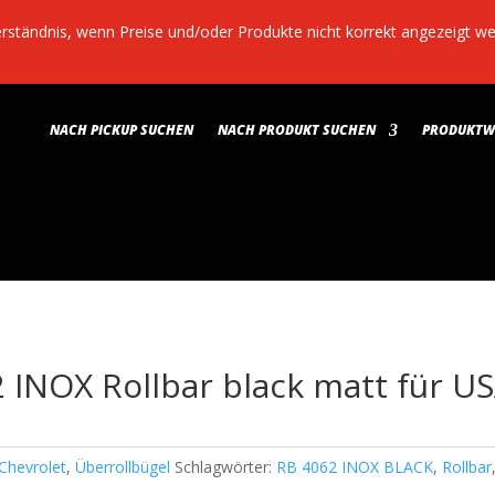
Verständnis, wenn Preise und/oder Produkte nicht korrekt angezeigt 
NACH PICKUP SUCHEN
NACH PRODUKT SUCHEN
PRODUKTWE
 INOX Rollbar black matt für U
Chevrolet
,
Überrollbügel
Schlagwörter:
RB 4062 INOX BLACK
,
Rollbar