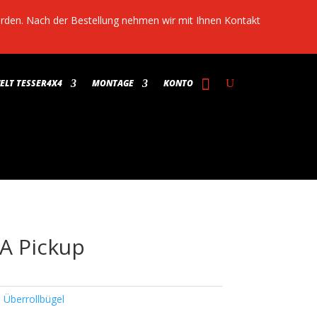
werden. Nach der Bestellung nehmen wir mit Ihnen Kontakt
LT TESSER4X4
MONTAGE
KONTO
SA Pickup
,
Überrollbügel