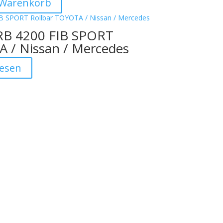
 Warenkorb
 RB 4200 FIB SPORT
A / Nissan / Mercedes
lesen



Offizieller Schweizer Vertreter