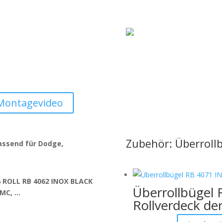
Montagevideo
Zubehör: Überroll
passend für Dodge,
 ROLL RB 4062 INOX BLACK
Überrollbügel 
GMC, …
Rollverdeck de