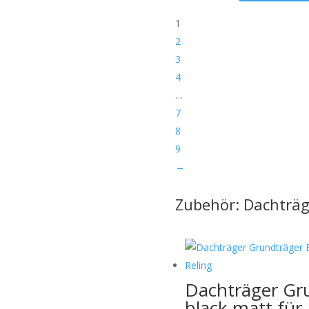
vermeiden.
1
hme:
Bitte nennen Sie uns den
2
 eine Verwechslung
3
4
tten wir dies bei der
…
7
8
9
sollten sichtbar sein)
→
Zubehör: Dachträg
ge.
uf Anfrage möglich:
Dachträger Gr
black matt für