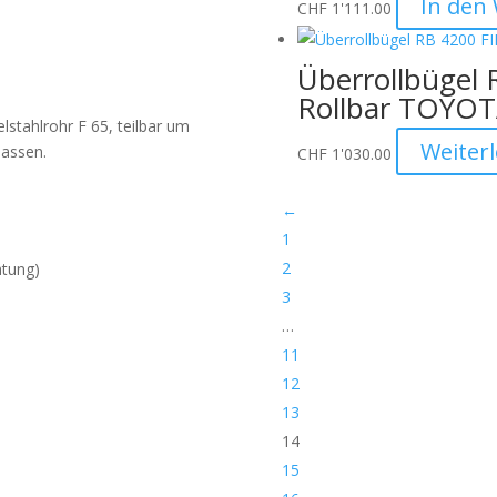
In den
CHF
1'111.00
Überrollbügel
Rollbar TOYOT
elstahlrohr F 65, teilbar um
Weiter
passen.
CHF
1'030.00
←
1
2
htung)
3
…
11
12
13
14
15