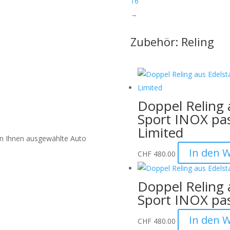
16
→
Zubehör: Reling
Doppel Reling 
Sport INOX pa
Limited
on Ihnen ausgewählte Auto
In den 
CHF
480.00
Doppel Reling 
en der Verpackung:
Wir
Sport INOX pa
urch das unsachgemässe
en Werkzeugen verursacht
In den 
CHF
480.00
ffnen Sie die Verpackung