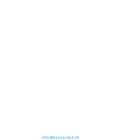
Unternehmen
Auto Lehmann GmbH
Lindenstrasse 127
3672 Aeschlen
031 911 36 36
079 397 75 94
info@tesser4x4.ch