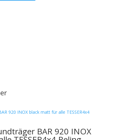
er
undträger BAR 920 INOX
 alle TESSER4x4 Reling