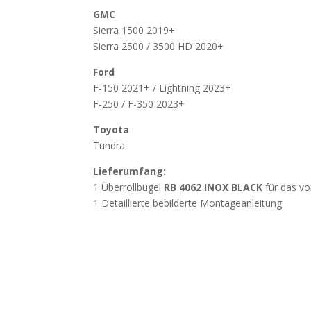
GMC
Sierra 1500 2019+
Sierra 2500 / 3500 HD 2020+
Ford
F-150 2021+ / Lightning 2023+
F-250 / F-350 2023+
Toyota
Tundra
Lieferumfang:
1 Überrollbügel
RB 4062 INOX BLACK
für das v
1 Detaillierte bebilderte Montageanleitung
Wichtig
Beschädigung durch unsachgemässes Öffn
weisen darauf hin, dass Beschädigungen, die d
Öffnen der Verpackung mit spitzen oder scharf
werden, nicht der Gewährleistung unterliegen. Ö