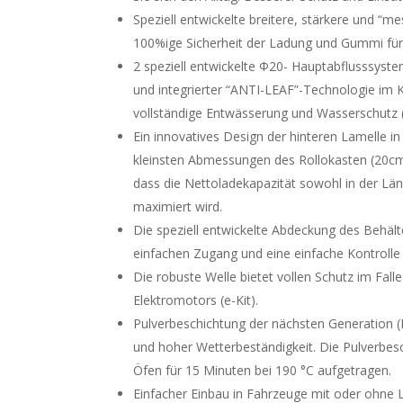
Speziell entwickelte breitere, stärkere und “m
100%ige Sicherheit der Ladung und Gummi für d
2 speziell entwickelte Φ20- Hauptabflusssyst
und integrierter “ANTI-LEAF”-Technologie im K
vollständige Entwässerung und Wasserschutz (
Ein innovatives Design der hinteren Lamelle i
kleinsten Abmessungen des Rollokasten (20cm 
dass die Nettoladekapazität sowohl in der Län
maximiert wird.
Die speziell entwickelte Abdeckung des Behält
einfachen Zugang und eine einfache Kontrolle
Die robuste Welle bietet vollen Schutz im Falle
Elektromotors (e-Kit).
Pulverbeschichtung der nächsten Generation (K
und hoher Wetterbeständigkeit. Die Pulverbesc
Öfen für 15 Minuten bei 190 °C aufgetragen.
Einfacher Einbau in Fahrzeuge mit oder ohne