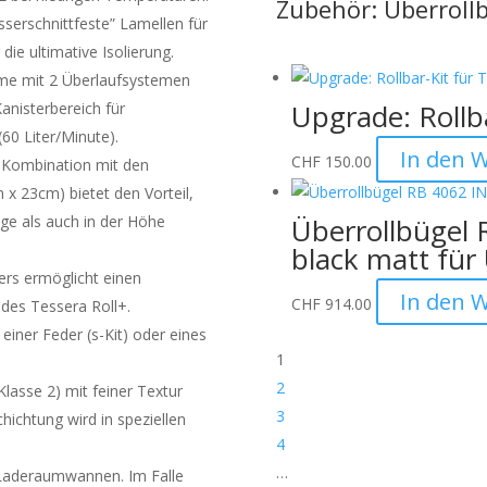
Zubehör: Überroll
esserschnittfeste” Lamellen für
ie ultimative Isolierung.
eme mit 2 Überlaufsystemen
Upgrade: Rollba
anisterbereich für
60 Liter/Minute).
In den 
CHF
150.00
n Kombination mit den
x 23cm) bietet den Vorteil,
Überrollbügel 
ge als auch in der Höhe
black matt für
ers ermöglicht einen
In den 
CHF
914.00
 des Tessera Roll+.
 einer Feder (s-Kit) oder eines
1
2
lasse 2) mit feiner Textur
3
hichtung wird in speziellen
4
…
 Laderaumwannen. Im Falle