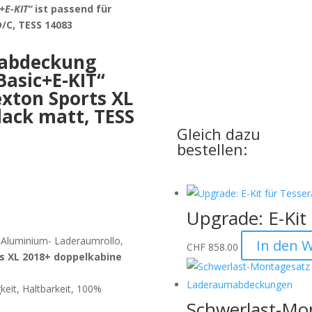
+E-KIT“
ist passend für
/C, TESS 14083
mabdeckung
UPGRADE
Basic+E-KIT“
xton Sports XL
für Ihre Basic-Version
lack matt, TESS
Gleich dazu
bestellen:
Upgrade: E-Kit 
” Aluminium- Laderaumrollo,
In den 
CHF
858.00
s XL 2018+ doppelkabine
gkeit, Haltbarkeit, 100%
Schwerlast-Mo