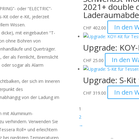
2021+ double 
SPRING”- oder “ELECTRIC”-
Laderaumabde
-Kit oder e-Kit, jederzeit
llem Wissen.
In den 
CHF
402.00
dicke), mit eingebauten “T-
tion ohne Bohren von
Upgrade: KOY-K
tenhandläufe und Querträger.
 der als Fernlicht, Bremslicht
In den W
CHF
25.00
l oder sogar als Alarm
Upgrade: S-Kit 
chtbalken, der sich im Inneren
werpunkt des
In den 
CHF
319.00
(unabhängig von der Ladung im
1
em mit Aluminium-
2
u verhindern. Verwenden Sie
→
essera Roll+ und erleichtern
tz bei niedrigen Temperaturen.