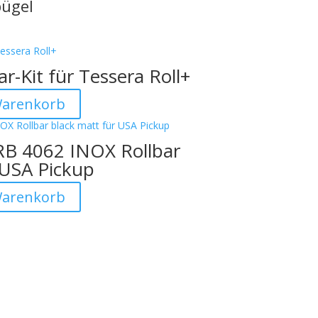
Offizieller Schweizer Vertreter
bügel
r-Kit für Tessera Roll+
Warenkorb
RB 4062 INOX Rollbar
 USA Pickup
Warenkorb