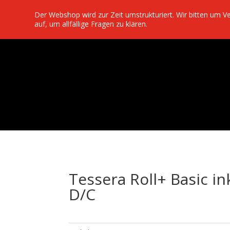
Der Webshop wird zur Zeit umstrukturiert. Wir bitten um 
auf, um allfällige Fragen zu klären.
Tessera Roll+ Basic i
D/C