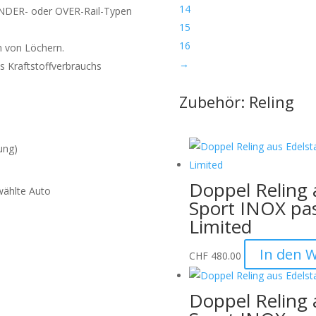
14
UNDER- oder OVER-Rail-Typen
15
16
n von Löchern.
→
 Kraftstoffverbrauchs
Zubehör: Reling
ung)
Doppel Reling 
wählte Auto
Sport INOX pa
Limited
In den 
CHF
480.00
en der Verpackung:
Wir
urch das unsachgemässe
Doppel Reling 
en Werkzeugen verursacht
ffnen Sie die Verpackung