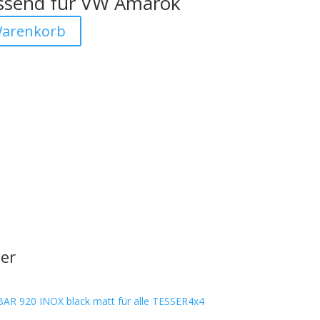
ssend für VW Amarok
Warenkorb
er