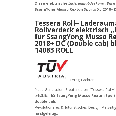
Diese elektrische
Laderaumabdeckung „Basic
SsangYong Musso Rexton Sports XL 2018+ D
Tessera Roll+ Laderau
Rollverdeck elektrisch „
für
SsangYong Musso Re
2018+ DC (Double cab) b
14083 ROLL
Teilegutachten
Neue Generation, 8-patentierter “Tessera Roll+
erhältlich für
SsangYong Musso Rexton Sport
double cab
.
Revolutionäres & futuristisches Design, Vielseiti
handgefertigt.