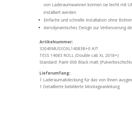
von Laderaumwannen können sie leicht mit 
installiert werden.
Einfache und schnelle Installation ohne Bohre
Aerodynamisches Design zur Verbesserung des
Artikelnummer:
32040MUSSOXL14083B+E-KIT
TESS 14083 ROLL (Double cab XL 2018+)
Standard: Paint-006 Black matt (Pulverbeschicht
Lieferumfang:
1 Laderaumabdeckung für das von Ihnen ausge
1 Detaillierte bebilderte Montageanleitung
Wichtig
Beschädigung durch unsachgemässes Öffn
weisen darauf hin, dass Beschädigungen, die d
Öffnen der Verpackung mit spitzen oder scharf
werden, nicht der Gewährleistung unterliegen. Ö