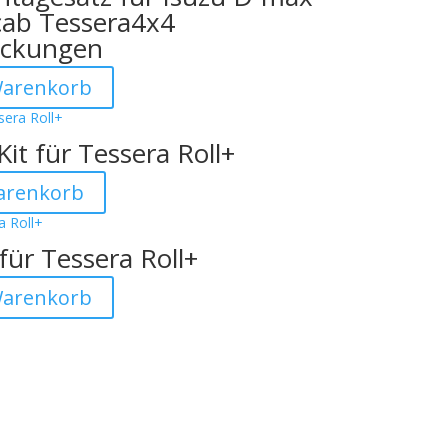
cab Tessera4x4
ckungen
Warenkorb
it für Tessera Roll+
arenkorb
für Tessera Roll+

Warenkorb

