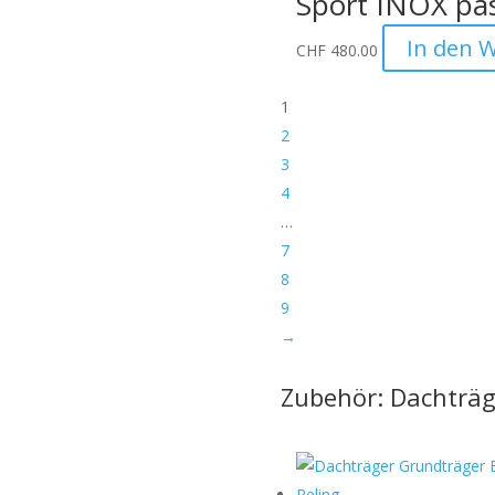
Sport INOX pa
vermeiden.
In den 
CHF
480.00
hme:
Bitte nennen Sie uns den
 eine Verwechslung
1
2
tten wir dies bei der
3
4
…
7
sollten sichtbar sein)
8
9
→
ge.
uf Anfrage möglich:
Zubehör: Dachträg