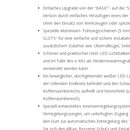
Einfaches Upgrade von der “BASIC”- auf die “
Version durch einfaches Hinzufügen eines der s
ohne den Einsatz von Werkzeugen oder spezie
Spezielle Aluminium- Führungsschienen (5 mm 
SLOTS” für eine einfache und sichere Installa
zusätzlichem Zubehör wie: Überrollbügel, Sei
Schöner und praktischer roter LED-Lichtbalken,
und im Falle des e-Kits als Hinderniswarnsigna
verwendet werden kann.
Ein beweglicher, durchgehender weißer LED-Li
der rollenden Endleiste befindet und den Sch
Kofferraumbereichs aufhellt und hervorhebt 
Kofferraumbereich).
Speziell entwickeltes Innenverriegelungssyst
Verriegelungszungen, um unbefugten Zugang z
den Gurt zur automatischen Entriegelung des T
Sie sich den Alltag. Besserer Schutz und Einsa