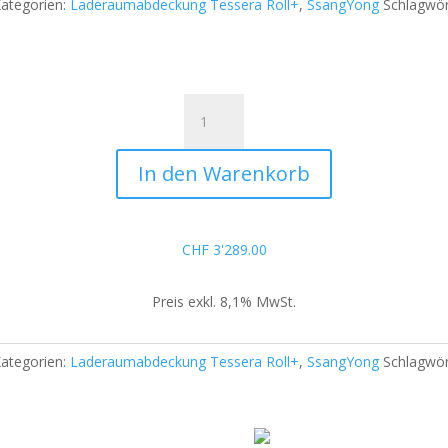
ategorien:
Laderaumabdeckung Tessera Roll+
,
SsangYong
Schlagwör
Tessera
Roll+
Basic
In den Warenkorb
inkl.
E-
Kit
für
CHF
3'289.00
SsangYong
Musso
Preis exkl. 8,1% MwSt.
Rexton
Sports
XL
ategorien:
Laderaumabdeckung Tessera Roll+
,
SsangYong
Schlagwör
2018+
D/C
Menge