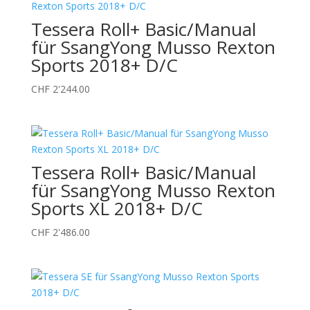
Tessera Roll+ Basic/Manual
für SsangYong Musso Rexton
Sports 2018+ D/C
CHF
2'244.00



Tessera Roll+ Basic/Manual
Offizieller Schweizer Vertreter
für SsangYong Musso Rexton
Sports XL 2018+ D/C
CHF
2'486.00