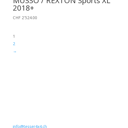
MUSSO / REXTON Sports XL
2018+
CHF
2'524.00
1
2
→
Unternehmen
Auto Lehmann GmbH
Lindenstrasse 127
3672 Aeschlen
031 911 36 36
079 397 75 94
info@tesser4x4.ch