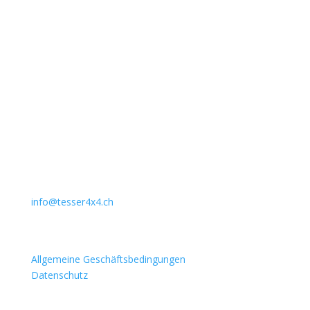
Unternehmen
Auto Lehmann GmbH
Lindenstrasse 127
3672 Aeschlen
031 911 36 36
079 397 75 94
info@tesser4x4.ch
Informationen
Allgemeine Geschäftsbedingungen
Datenschutz