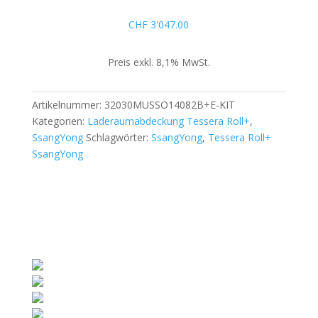
Kit
für
CHF
3'047.00
SsangYong
Musso
Preis exkl. 8,1% MwSt.
Rexton
Sports
2018+
Artikelnummer:
32030MUSSO14082B+E-KIT
D/C
Kategorien:
Laderaumabdeckung Tessera Roll+
,
Menge
SsangYong
Schlagwörter:
SsangYong
,
Tessera Roll+
SsangYong