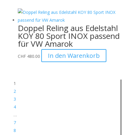
Doppel Reling aus Edelstahl
KOY 80 Sport INOX passend
für VW Amarok
In den Warenkorb
CHF
480.00
1
2
3
4
…
7
8