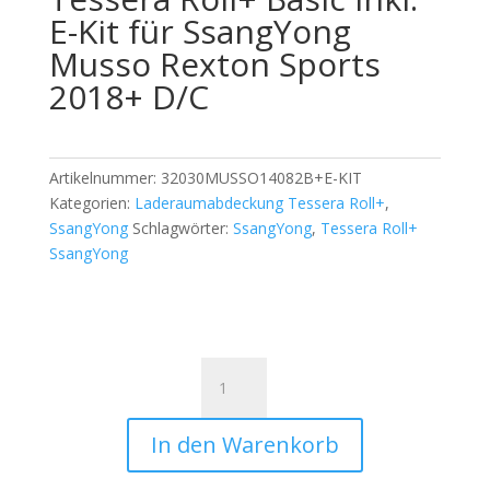
E-Kit für SsangYong
Musso Rexton Sports
2018+ D/C
Artikelnummer:
32030MUSSO14082B+E-KIT
Kategorien:
Laderaumabdeckung Tessera Roll+
,
SsangYong
Schlagwörter:
SsangYong
,
Tessera Roll+
SsangYong
Tessera
Roll+
Basic
In den Warenkorb
inkl.
E-