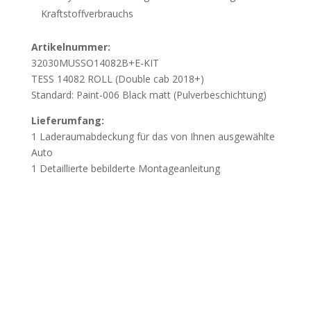
Kraftstoffverbrauchs
Artikelnummer:
32030MUSSO14082B+E-KIT
TESS 14082 ROLL (Double cab 2018+)
Standard: Paint-006 Black matt (Pulverbeschichtung)
Lieferumfang:
1 Laderaumabdeckung für das von Ihnen ausgewählte
Auto
1 Detaillierte bebilderte Montageanleitung
Wichtig
Beschädigung durch unsachgemässes Öffnen
der Verpackung:
Wir weisen darauf hin, dass
Beschädigungen, die durch das unsachgemässe Öffnen
der Verpackung mit spitzen oder scharfen Werkzeugen
verursacht werden, nicht der Gewährleistung
unterliegen. Öffnen Sie die Verpackung vorsichtig, um