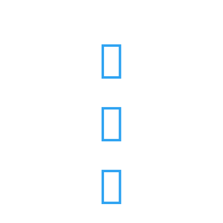


