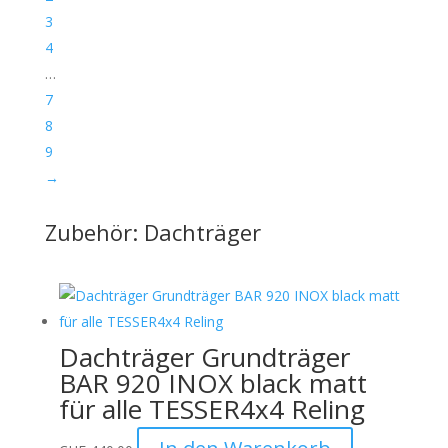
3
4
…
7
8
9
→
Zubehör: Dachträger
Dachträger Grundträger
BAR 920 INOX black matt
für alle TESSER4x4 Reling