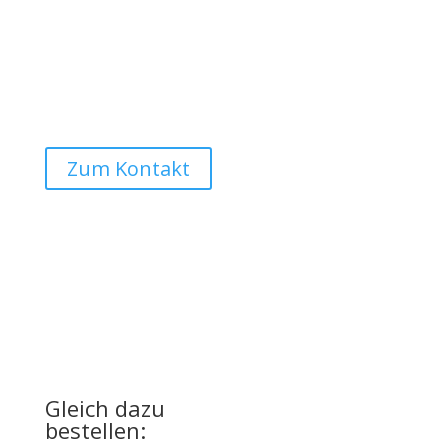
Montage
Der angegebene Preis versteht sich ohne Montage.
Montage bei uns vor Ort ist selbstverständlich auf
Anfrage möglich:
Auto Lehmann GmbH
Zum Kontakt
UPGRADE
für Ihre Basic-Version
Gleich dazu
bestellen: