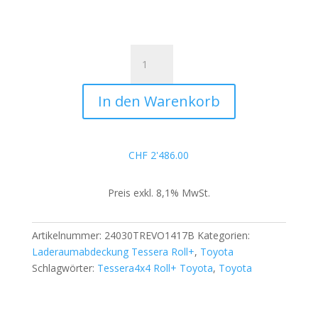
Tessera
Roll+
Basic/Manual
In den Warenkorb
für
Toyota
Hilux
Revo
CHF
2'486.00
2016+
S/C
Preis exkl. 8,1% MwSt.
EXTRAKABINE
Menge
Artikelnummer:
24030TREVO1417B
Kategorien:
Laderaumabdeckung Tessera Roll+
,
Toyota
Schlagwörter:
Tessera4x4 Roll+ Toyota
,
Toyota