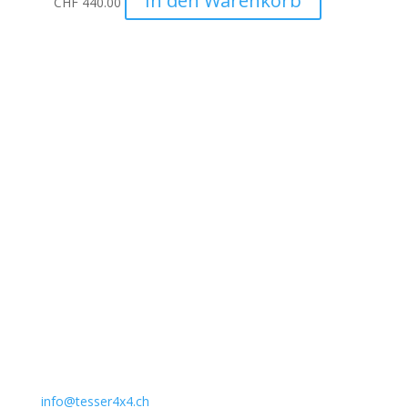
In den Warenkorb
CHF
440.00
Unternehmen
Auto Lehmann GmbH
Lindenstrasse 127
3672 Aeschlen
031 911 36 36
079 397 75 94
info@tesser4x4.ch