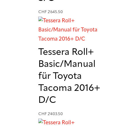
CHF
2'645.50
Tessera Roll+
Basic/Manual
für Toyota
Tacoma 2016+
D/C
CHF
2'403.50