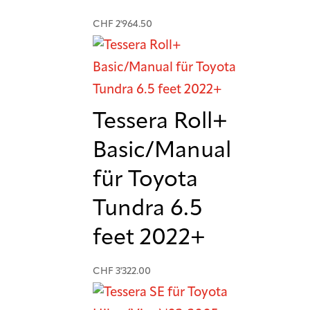
CHF
2'964.50
Tessera Roll+
Basic/Manual
für Toyota
Tundra 6.5
feet 2022+
CHF
3'322.00