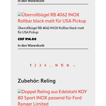
In den Warenkorb
Überrollbügel RB 4062 INOX Rollbar black matt
für USA Pickup
CHF
914.00
In den Warenkorb
1
2
3
4
…
14
15
16
→
Zubehör: Reling