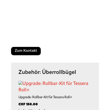
Montage
Der angegebene Preis versteht sich ohne
Montage.
Montage bei uns vor Ort ist
selbstverständlich auf Anfrage möglich:
Auto Lehmann GmbH
Zum Kontakt
Zubehör: Überrollbügel
Upgrade: Rollbar-Kit für Tessera Roll+
CHF
150.00