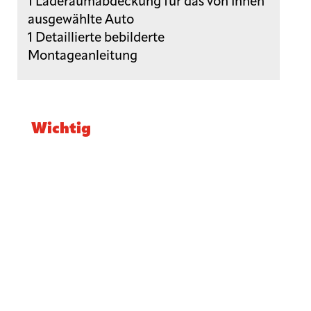
1 Laderaumabdeckung für das von Ihnen
ausgewählte Auto
1 Detaillierte bebilderte
Montageanleitung
Wichtig
Beschädigung durch unsachgemässes
Öffnen der Verpackung:
Wir weisen
darauf hin, dass Beschädigungen, die
durch das unsachgemässe Öffnen der
Verpackung mit spitzen oder scharfen
Werkzeugen verursacht werden, nicht der
Gewährleistung unterliegen. Öffnen Sie
die Verpackung vorsichtig, um

Beschädigungen der Bauteile zu