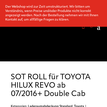
Der Webshop wird zur Zeit umstrukturiert. Wir bitten um
Verständnis, wenn Preise und/oder Produkte nicht korrekt
angezeigt werden. Nach der Bestellung nehmen wir mit Ihnen
Kontakt auf, um allfällige Fragen zu klären.
SOT ROLL für TOYOTA
HILUX REVO ab
07/2016+ Double Cab
Kategorien:
Laderaumabdeckung Standard
,
Toyota