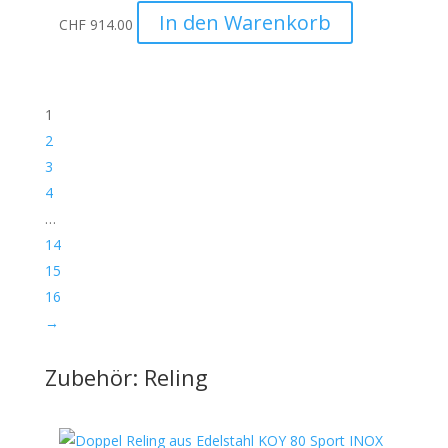
In den Warenkorb
CHF
914.00
1
2
3
4
…
14
15
16
→
Zubehör: Reling