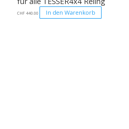
für alle TESSER4x4 Reling
In den Warenkorb
CHF
440.00
Unternehmen
Auto Lehmann GmbH
Lindenstrasse 127
3672 Aeschlen
031 911 36 36