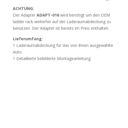
ACHTUNG:
Der Adapter
ADAPT-016
wird benötigt um den OEM
ladder rack weiterhin auf der Laderaumabdeckung zu
benutzen. Der Adapter ist bereits im Preis enthalten.
Lieferumfang:
1 Laderaumabdeckung für das von Ihnen ausgewählte
Auto
1 Detaillierte bebilderte Montageanleitung
Wichtig
Beschädigung durch unsachgemässes Öffnen
der Verpackung:
Wir weisen darauf hin, dass
Beschädigungen, die durch das unsachgemässe Öffnen
der Verpackung mit spitzen oder scharfen Werkzeugen
verursacht werden, nicht der Gewährleistung
unterliegen. Öffnen Sie die Verpackung vorsichtig, um
Beschädigungen der Bauteile zu vermeiden.