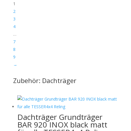
1
2
3
4
…
7
8
9
→
Zubehör: Dachträger
Dachträger Grundträger
BAR 920 INOX black matt