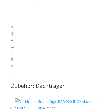
1
2
3
4
…
7
8
9
→
Zubehör: Dachträger