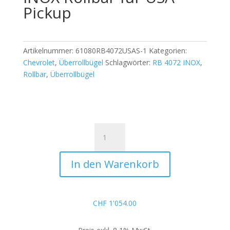
Pickup
Artikelnummer:
61080RB4072USAS-1
Kategorien:
Chevrolet
,
Überrollbügel
Schlagwörter:
RB 4072 INOX
,
Rollbar
,
Überrollbügel
Überrollbügel
RB
4072
In den Warenkorb
INOX
Rollbar
für
USA
CHF
1'054.00
Pickup
Menge