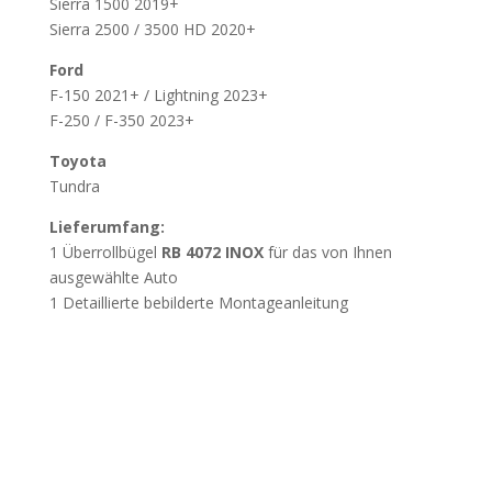
Sierra 1500 2019+
Sierra 2500 / 3500 HD 2020+
Ford
F-150 2021+ / Lightning 2023+
F-250 / F-350 2023+
Toyota
Tundra
Lieferumfang:
1 Überrollbügel
RB 4072 INOX
für das von Ihnen
ausgewählte Auto
1 Detaillierte bebilderte Montageanleitung
Wichtig
Beschädigung durch unsachgemässes Öffnen
der Verpackung:
Wir weisen darauf hin, dass
Beschädigungen, die durch das unsachgemässe Öffnen
der Verpackung mit spitzen oder scharfen Werkzeugen