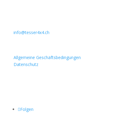
Lindenstrasse 127
3672 Aeschlen
031 911 36 36
079 397 75 94
info@tesser4x4.ch
Informationen
Allgemeine Geschäftsbedingungen
Datenschutz
Besuchen Sie auch
Folgen