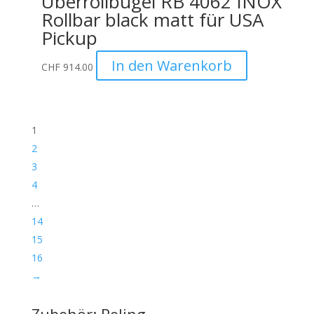
Überrollbügel RB 4062 INOX
Rollbar black matt für USA
Pickup
In den Warenkorb
CHF
914.00
1
2
3
4
…
14
15
16
→