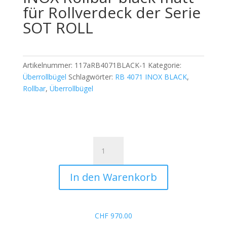
für Rollverdeck der Serie
SOT ROLL
Artikelnummer:
117aRB4071BLACK-1
Kategorie:
Überrollbügel
Schlagwörter:
RB 4071 INOX BLACK
,
Rollbar
,
Überrollbügel
Überrollbügel
RB
4071
In den Warenkorb
INOX
Rollbar
black
matt
CHF
970.00
für