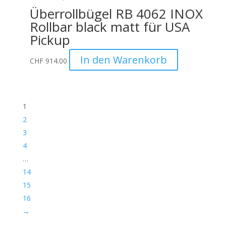
Überrollbügel RB 4062 INOX
Rollbar black matt für USA
Pickup
In den Warenkorb
CHF
914.00
1
2
3
4
…
14
15
16
→