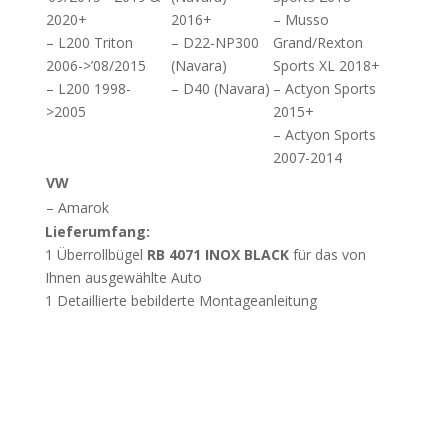
2020+
2016+
– Musso
– L200 Triton
– D22-NP300
Grand/Rexton
2006->’08/2015
(Navara)
Sports XL 2018+
– L200 1998-
– D40 (Navara)
– Actyon Sports
>2005
2015+
– Actyon Sports
2007-2014
VW
– Amarok
Lieferumfang:
1 Überrollbügel
RB 4071 INOX BLACK
für das von
Ihnen ausgewählte Auto
1 Detaillierte bebilderte Montageanleitung
Wichtig
Beschädigung durch unsachgemässes Öffnen
der Verpackung:
Wir weisen darauf hin, dass
Beschädigungen, die durch das unsachgemässe Öffnen