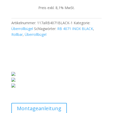
Rollverdeck
Preis exkl. 8,1% MwSt.
der
Serie
SOT
Artikelnummer:
117aRB4071BLACK-1
Kategorie:
ROLL
Überrollbügel
Schlagwörter:
RB 4071 INOX BLACK
,
Menge
Rollbar
,
Überrollbügel
Montageanleitung