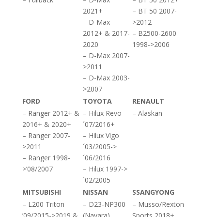
2021+
– BT 50 2007-
– D-Max
>2012
2012+ & 2017-
– B2500-2600
2020
1998->2006
– D-Max 2007-
>2011
– D-Max 2003-
>2007
FORD
TOYOTA
RENAULT
– Ranger 2012+ &
– Hilux Revo
– Alaskan
2016+ & 2020+
´07/2016+
– Ranger 2007-
– Hilux Vigo
>2011
´03/2005->
– Ranger 1998-
´06/2016
>’08/2007
– Hilux 1997->
´02/2005
MITSUBISHI
NISSAN
SSANGYONG
– L200 Triton
– D23-NP300
– Musso/Rexton
’09/2015->2019 &
(Navara)
Sports 2018+