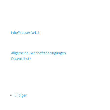
Auto Lehmann GmbH
Lindenstrasse 127
3672 Aeschlen
031 911 36 36
079 397 75 94
info@tesser4x4.ch
Informationen
Allgemeine Geschäftsbedingungen
Datenschutz
Besuchen Sie auch
Folgen