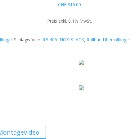
matt
CHF
816.00
für
Rollverdeck
Preis exkl. 8,1% MwSt.
der
Serie
SOT
llbügel
Schlagwörter:
RB 406 INOX BLACK
,
Rollbar
,
Überrollbügel
ROLL
Menge
Montagevideo