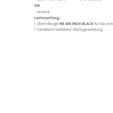
VW
– Amarok
Lieferumfang:
1 Überrollbügel
RB 406 INOX BLACK
für das von
1 Detaillierte bebilderte Montageanleitung
Wichtig
Beschädigung durch unsachgemässes Öffn
weisen darauf hin, dass Beschädigungen, die d
Öffnen der Verpackung mit spitzen oder scharf
werden, nicht der Gewährleistung unterliegen. Ö
vorsichtig, um Beschädigungen der Bauteile zu 
Vor dem Kauf bitten wir um Kontaktaufna
genauen Fahrzeug-Typ inklusive Baujahr, damit
ausgeschlossen wird.
Sollte Ihr Fahrzeug einen Überrollbügel haben, bi
Bestellung unbedingt zusätzlich anzugeben.