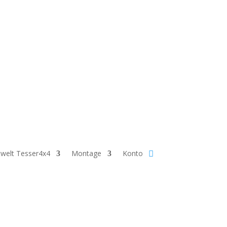
angezeigt werden. Nach der Bestellung nehmen
welt Tesser4x4
Montage
Konto