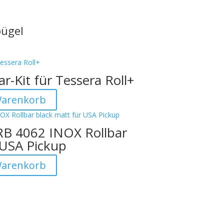
bügel
r-Kit für Tessera Roll+
Warenkorb
RB 4062 INOX Rollbar
 USA Pickup
Warenkorb