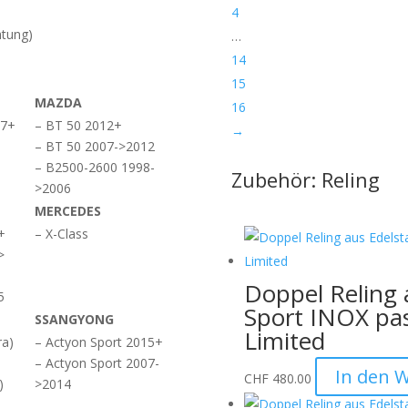
4
htung)
…
14
15
MAZDA
16
17+
– BT 50 2012+
→
– BT 50 2007->2012
– B2500-2600 1998-
Zubehör: Reling
>2006
MERCEDES
+
– X-Class
>
Doppel Reling 
5
Sport INOX pa
SSANGYONG
Limited
ra)
– Actyon Sport 2015+
– Actyon Sport 2007-
In den 
CHF
480.00
)
>2014