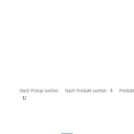
bitten um Verständnis, wenn Preise und/oder Produkte nicht korrekt 
 klären.
Nach Pickup suchen
Nach Produkt suchen
Produkt