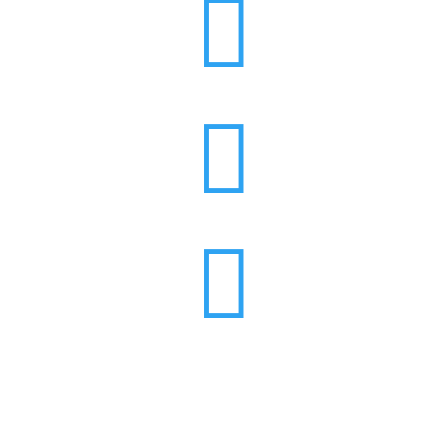


