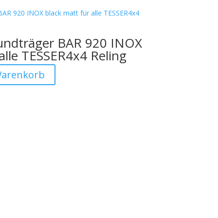
undträger BAR 920 INOX
 alle TESSER4x4 Reling
Warenkorb
Besuchen Sie auch