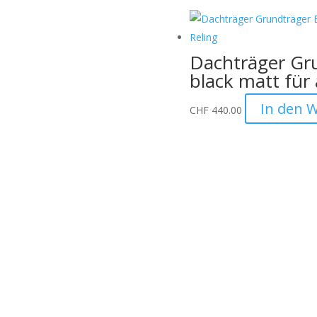
sollten sichtbar sein)
Dachträger Gr
black matt für
ge.
In den 
CHF
440.00
uf Anfrage möglich:
Informationen