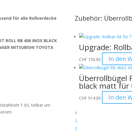
Zubehör: Überroll
ssend für alle Rollverdecke
OT ROLL RB 406 INOX BLACK
Upgrade: Rollba
ANGER MITSUBISHI TOYOTA
In den 
CHF
150.00
Überrollbügel 
black matt für
In den 
CHF
914.00
elstahlrohr F 65, teilbar um
passen.
1
2
3