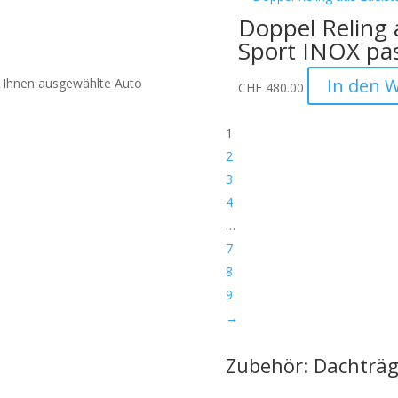
Doppel Reling 
Sport INOX pa
In den 
 Ihnen ausgewählte Auto
CHF
480.00
1
2
en der Verpackung:
Wir
3
urch das unsachgemässe
4
en Werkzeugen verursacht
…
ffnen Sie die Verpackung
7
vermeiden.
8
hme:
Bitte nennen Sie uns den
9
 eine Verwechslung
→
tten wir dies bei der
Zubehör: Dachträg