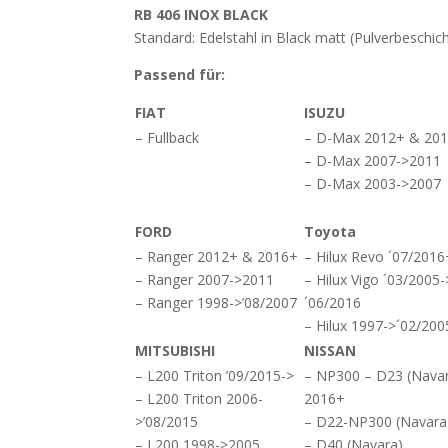
RB 406 INOX BLACK
Standard: Edelstahl in Black matt (Pulverbeschic
Passend für:
FIAT
ISUZU
– Fullback
– D-Max 2012+ & 20
– D-Max 2007->2011
– D-Max 2003->2007
FORD
Toyota
– Ranger 2012+ & 2016+
– Hilux Revo ´07/2016
– Ranger 2007->2011
– Hilux Vigo ´03/2005-
– Ranger 1998->’08/2007
´06/2016
– Hilux 1997->´02/200
MITSUBISHI
NISSAN
– L200 Triton ’09/2015->
– NP300 – D23 (Nava
– L200 Triton 2006-
2016+
>’08/2015
– D22-NP300 (Navara
– L200 1998->2005
– D40 (Navara)