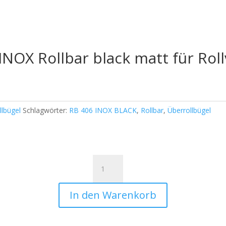
INOX Rollbar black matt für Rol
llbügel
Schlagwörter:
RB 406 INOX BLACK
,
Rollbar
,
Überrollbügel
Überrollbügel
RB
406
In den Warenkorb
INOX
Rollbar
black