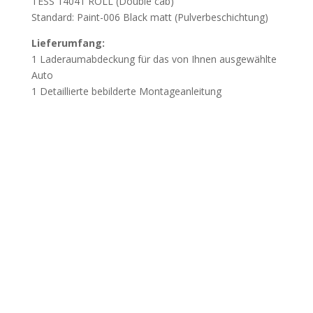
TESS 14041 ROLL (Double cab)
Standard: Paint-006 Black matt (Pulverbeschichtung)
Lieferumfang:
1 Laderaumabdeckung für das von Ihnen ausgewählte
Auto
1 Detaillierte bebilderte Montageanleitung
Wichtig
Beschädigung durch unsachgemässes Öffnen
der Verpackung:
Wir weisen darauf hin, dass
Beschädigungen, die durch das unsachgemässe Öffnen
der Verpackung mit spitzen oder scharfen Werkzeugen
verursacht werden, nicht der Gewährleistung
unterliegen. Öffnen Sie die Verpackung vorsichtig, um
Beschädigungen der Bauteile zu vermeiden.

Vor dem Kauf bitten wir um Kontaktaufnahme:

Bitte nennen Sie uns den genauen Fahrzeug-Typ

inklusive Baujahr, damit eine Verwechslung