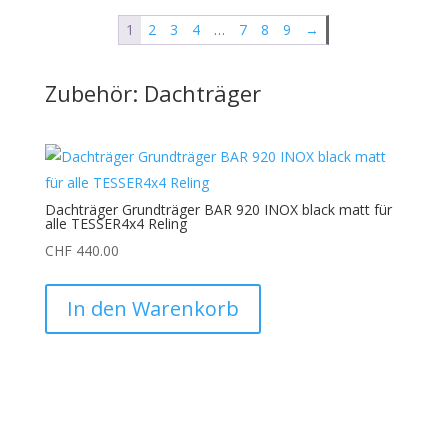
1
2
3
4
…
7
8
9
→
Zubehör: Dachträger
Dachträger Grundträger BAR 920 INOX black matt für
alle TESSER4x4 Reling
CHF
440.00
In den Warenkorb