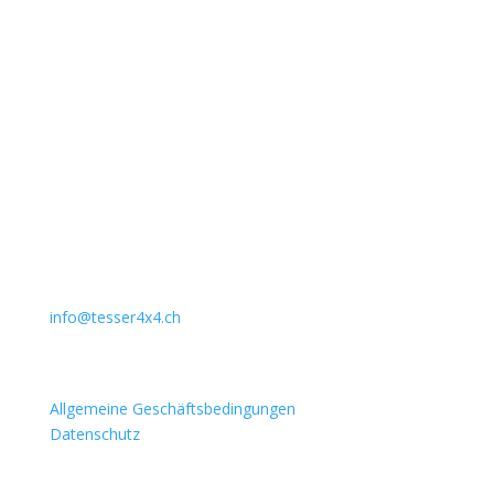
Unternehmen
Auto Lehmann GmbH
Lindenstrasse 127
3672 Aeschlen
031 911 36 36
079 397 75 94
info@tesser4x4.ch
Informationen
Allgemeine Geschäftsbedingungen
Datenschutz
Besuchen Sie auch