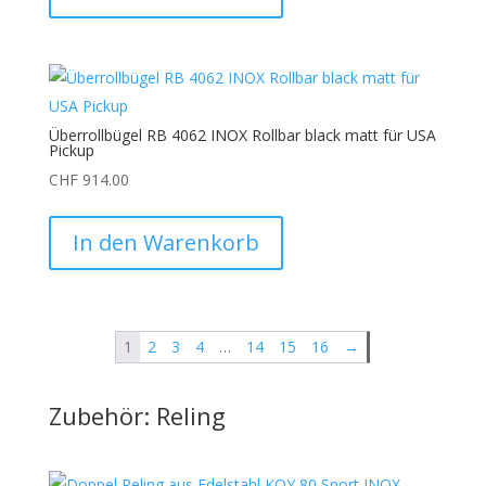
Überrollbügel RB 4062 INOX Rollbar black matt für USA
Pickup
CHF
914.00
In den Warenkorb
1
2
3
4
…
14
15
16
→
Zubehör: Reling