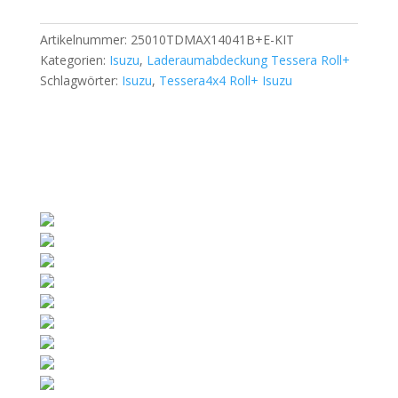
D-
i
Max
Artikelnummer:
25010TDMAX14041B+E-KIT
v
D/C
Kategorien:
Isuzu
,
Laderaumabdeckung Tessera Roll+
e
Double
Schlagwörter:
Isuzu
,
Tessera4x4 Roll+ Isuzu
:
Cab
2021+
Menge