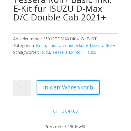
E-Kit für ISUZU D-Max
D/C Double Cab 2021+
Artikelnummer:
25010TDMAX14041B+E-KIT
Kategorien:
Isuzu
,
Laderaumabdeckung Tessera Roll+
Schlagwörter:
Isuzu
,
Tessera4x4 Roll+ Isuzu
Tessera
A
In den Warenkorb
Roll+
l
Basic
t
inkl.
e
E-
r
CHF
3'047.00
Kit
n
für
a
Preis exkl. 8,1% MwSt.
ISUZU
t