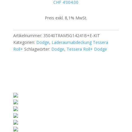
für
CHF
4'004.00
Dodge
Ram
Preis exkl. 8,1% MwSt.
2022+
long
bed
Artikelnummer:
35040TRAM5G14241B+E-KIT
(1500
Kategorien:
Dodge
,
Laderaumabdeckung Tessera
-
Roll+
Schlagwörter:
Dodge
,
Tessera Roll+ Dodge
1500
TRX
-
1500
CLASSIC)
Menge