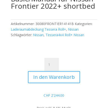
Frontier 2022+ shortbed
Artikelnummer:
30080FRONTIER14141B
Kategorien:
Laderaumabdeckung Tessera Roll+
,
Nissan
Schlagwörter:
Nissan
,
Tessera4x4 Roll+ Nissan
Tessera
Roll+
Basic/Manual
In den Warenkorb
für
Nissan
Frontier
2022+
CHF
2'244.00
shortbed
Menge