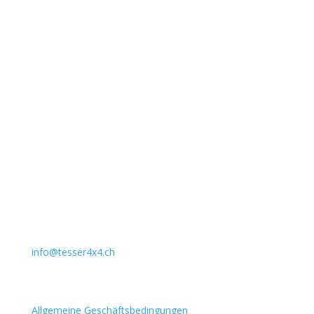
Unternehmen
Auto Lehmann GmbH
Lindenstrasse 127
3672 Aeschlen
031 911 36 36
079 397 75 94
info@tesser4x4.ch
Informationen
Allgemeine Geschäftsbedingungen