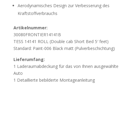
Aerodynamisches Design zur Verbesserung des
Kraftstoffverbrauchs
Artikelnummer:
30080FRONTIER14141B
TESS 14141 ROLL (Double cab Short Bed 5′ feet)
Standard: Paint-006 Black matt (Pulverbeschichtung)
Lieferumfang:
1 Laderaumabdeckung für das von Ihnen ausgewählte
Auto
1 Detaillierte bebilderte Montageanleitung
Wichtig
Beschädigung durch unsachgemässes Öffnen
der Verpackung:
Wir weisen darauf hin, dass
Beschädigungen, die durch das unsachgemässe Öffnen
der Verpackung mit spitzen oder scharfen Werkzeugen
verursacht werden, nicht der Gewährleistung