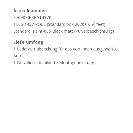
Artikelnummer:
37090SIERRA1437B
TESS 1437 ROLL (Standard box 2020+ 6.9´ feet)
Standard: Paint-006 Black matt (Pulverbeschichtung)
Lieferumfang:
1 Laderaumabdeckung für das von Ihnen ausgewählte
Auto
1 Detaillierte bebilderte Montageanleitung
Wichtig
Beschädigung durch unsachgemässes Öffnen
der Verpackung:
Wir weisen darauf hin, dass
Beschädigungen, die durch das unsachgemässe Öffnen
der Verpackung mit spitzen oder scharfen Werkzeugen
verursacht werden, nicht der Gewährleistung
unterliegen. Öffnen Sie die Verpackung vorsichtig, um
Beschädigungen der Bauteile zu vermeiden.