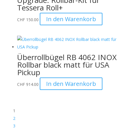
Upgrade: Rollbar-Kit für
Tessera Roll+
In den Warenkorb
CHF
150.00
Überrollbügel RB 4062 INOX
Rollbar black matt für USA
Pickup
In den Warenkorb
CHF
914.00
1
2
3