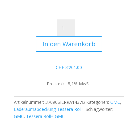
Tessera
Roll+
Basic/Manual
In den Warenkorb
für
GMC
Sierra
2500
CHF
3'201.00
/
3500
Preis exkl. 8,1% MwSt.
HD
2020+
6.9
Artikelnummer:
37090SIERRA1437B
Kategorien:
GMC
,
feet
Laderaumabdeckung Tessera Roll+
Schlagwörter:
Menge
GMC
,
Tessera Roll+ GMC