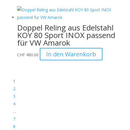
Doppel Reling aus Edelstahl
KOY 80 Sport INOX passend
für VW Amarok
In den Warenkorb
CHF
480.00
1
2
3
4
…
7
8