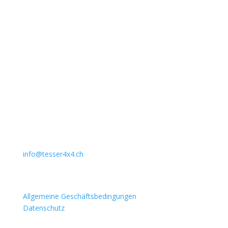
Unternehmen
Auto Lehmann GmbH
Lindenstrasse 127
3672 Aeschlen
031 911 36 36
079 397 75 94
info@tesser4x4.ch
Informationen
Allgemeine Geschäftsbedingungen
Datenschutz