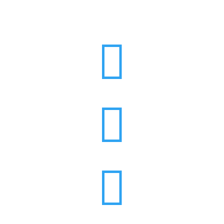


