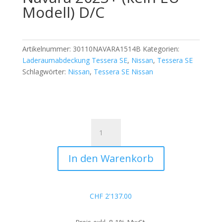
Modell) D/C
Artikelnummer:
30110NAVARA1514B
Kategorien:
Laderaumabdeckung Tessera SE
,
Nissan
,
Tessera SE
Schlagwörter:
Nissan
,
Tessera SE Nissan
Tessera
SE
für
In den Warenkorb
Nissan
Navara
2023+
(kein
CHF
2'137.00
EU-
Modell)