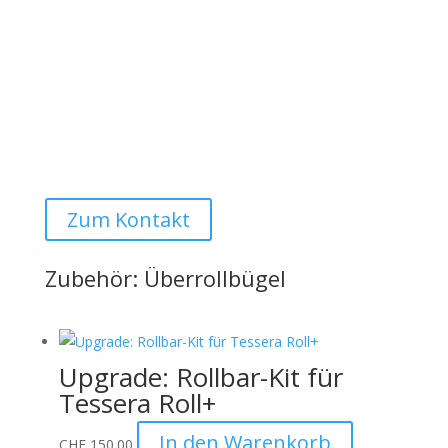
sollten sichtbar sein)
Montage
Der angegebene Preis versteht sich ohne Montage.
Montage bei uns vor Ort ist selbstverständlich auf
Anfrage möglich:
Auto Lehmann GmbH
Zum Kontakt
Zubehör: Überrollbügel
Upgrade: Rollbar-Kit für
Tessera Roll+
In den Warenkorb
CHF
150.00