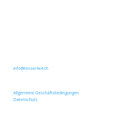
Unternehmen
Auto Lehmann GmbH
Lindenstrasse 127
3672 Aeschlen
031 911 36 36
079 397 75 94
info@tesser4x4.ch
Informationen
Allgemeine Geschäftsbedingungen
Datenschutz
Besuchen Sie auch