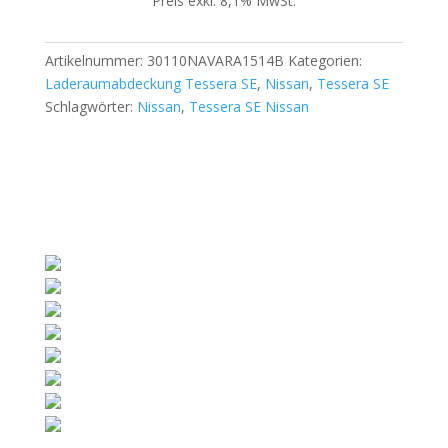
Preis exkl. 8,1% MwSt.
D/C
Menge
Artikelnummer:
30110NAVARA1514B
Kategorien:
Laderaumabdeckung Tessera SE
,
Nissan
,
Tessera SE
Schlagwörter:
Nissan
,
Tessera SE Nissan