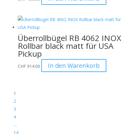
Überrollbügel RB 4062 INOX
Rollbar black matt für USA
Pickup
In den Warenkorb
CHF
914.00
1
2
3
4
…
14