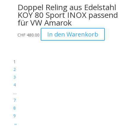
Doppel Reling aus Edelstahl
KOY 80 Sport INOX passend
für VW Amarok
In den Warenkorb
CHF
480.00
1
2
3
4
…
7
8
9
→