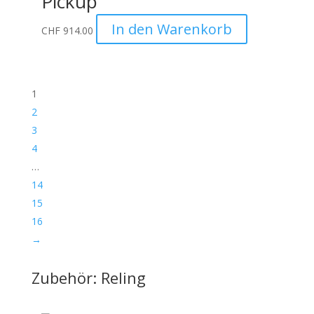
Pickup
In den Warenkorb
CHF
914.00
1
2
3
4
…
14
15
16
→
Zubehör: Reling