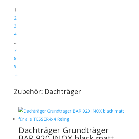
1
2
3
4
…
7
8
9
→
Zubehör: Dachträger
Dachträger Grundträger
BAR 920 INOX black matt