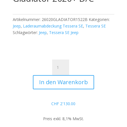
Artikelnummer:
26020GLADIATOR1522B
Kategorien:
Jeep
,
Laderaumabdeckung Tessera SE
,
Tessera SE
Schlagwörter:
Jeep
,
Tessera SE Jeep
Tessera
SE
für
In den Warenkorb
Jeep
Gladiator
2020+
D/C
CHF
2'130.00
Menge
Preis exkl. 8,1% MwSt.