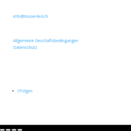
031 911 36 36
079 397 75 94
info@tesser4x4.ch
Informationen
Allgemeine Geschäftsbedingungen
Datenschutz
Besuchen Sie auch
Folgen