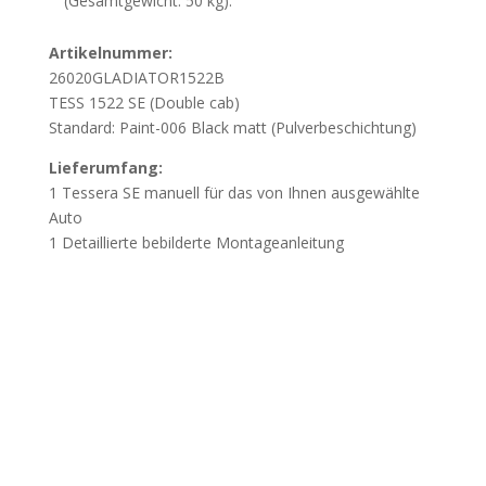
(Gesamtgewicht: 50 kg).
Artikelnummer:
26020GLADIATOR1522B
TESS 1522 SE (Double cab)
Standard: Paint-006 Black matt (Pulverbeschichtung)
Lieferumfang:
1 Tessera SE manuell für das von Ihnen ausgewählte

Auto
1 Detaillierte bebilderte Montageanleitung


Wichtig
Offizieller Schweizer Vertreter
Beschädigung durch unsachgemässes Öffnen
der Verpackung:
Wir weisen darauf hin, dass
Beschädigungen, die durch das unsachgemässe Öffnen
der Verpackung mit spitzen oder scharfen Werkzeugen
verursacht werden, nicht der Gewährleistung
unterliegen. Öffnen Sie die Verpackung vorsichtig, um
Beschädigungen der Bauteile zu vermeiden.