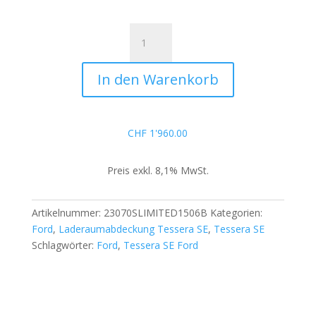
Tessera
SE
für
In den Warenkorb
Ford
Ranger
Limited
D/C
CHF
1'960.00
ab
2012+
Preis exkl. 8,1% MwSt.
&
2016+
&
Artikelnummer:
23070SLIMITED1506B
Kategorien:
2020+
Ford
,
Laderaumabdeckung Tessera SE
,
Tessera SE
Menge
Schlagwörter:
Ford
,
Tessera SE Ford