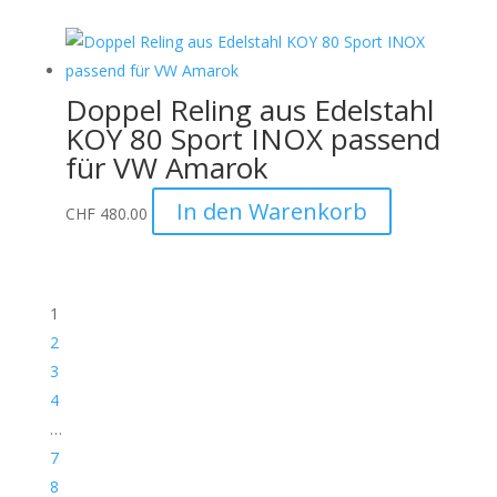
Doppel Reling aus Edelstahl
KOY 80 Sport INOX passend
für VW Amarok
In den Warenkorb
CHF
480.00
1
2
3
4
…
7
8