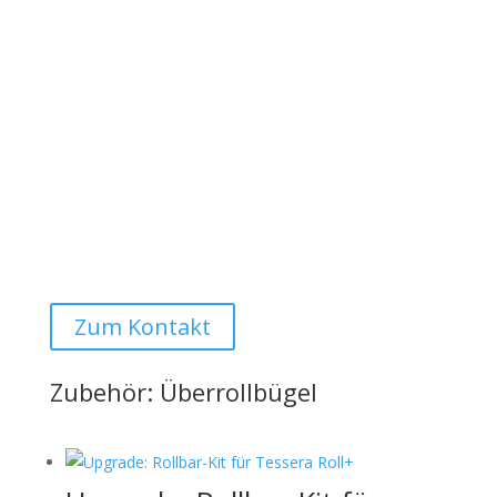
Wenn möglich ein Foto vom Fahrzeug senden:
1 x Seitenansicht
1 x komplette Ladefläche (verbaute Zurrschienen
sollten sichtbar sein)
Montage
Der angegebene Preis versteht sich ohne Montage.
Montage bei uns vor Ort ist selbstverständlich auf
Anfrage möglich:
Auto Lehmann GmbH
Zum Kontakt
Zubehör: Überrollbügel