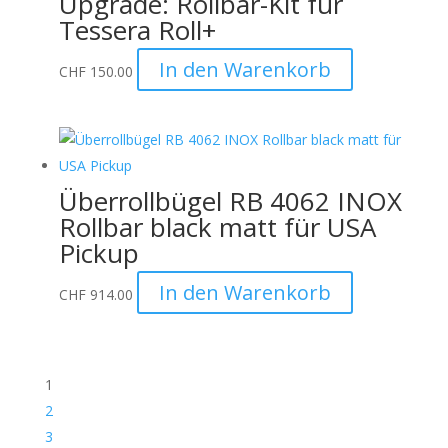
Upgrade: Rollbar-Kit für
Tessera Roll+
In den Warenkorb
CHF
150.00
Überrollbügel RB 4062 INOX
Rollbar black matt für USA
Pickup
In den Warenkorb
CHF
914.00
1
2
3