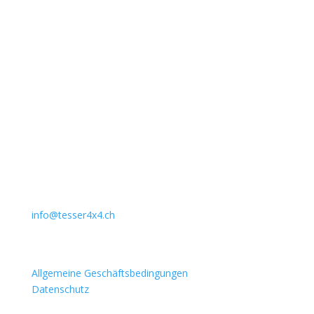
Unternehmen
Auto Lehmann GmbH
Lindenstrasse 127
3672 Aeschlen
031 911 36 36
079 397 75 94
info@tesser4x4.ch
Informationen
Allgemeine Geschäftsbedingungen
Datenschutz