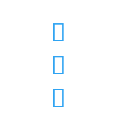


