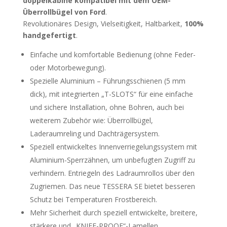
doppelkabine kompatibel mit dem OEM-
Überrollbügel von Ford
.
Revolutionäres Design, Vielseitigkeit, Haltbarkeit,
100%
handgefertigt
.
Einfache und komfortable Bedienung (ohne Feder-
oder Motorbewegung).
Spezielle Aluminium – Führungsschienen (5 mm
dick), mit integrierten „T-SLOTS“ für eine einfache
und sichere Installation, ohne Bohren, auch bei
weiterem Zubehör wie: Überrollbügel,
Laderaumreling und Dachträgersystem.
Speziell entwickeltes Innenverriegelungssystem mit
Aluminium-Sperrzähnen, um unbefugten Zugriff zu
verhindern. Entriegeln des Ladraumrollos über den
Zugriemen. Das neue TESSERA SE bietet besseren
Schutz bei Temperaturen Frostbereich.
Mehr Sicherheit durch speziell entwickelte, breitere,
stärkere und „KNIFE-PROOF“-Lamellen.