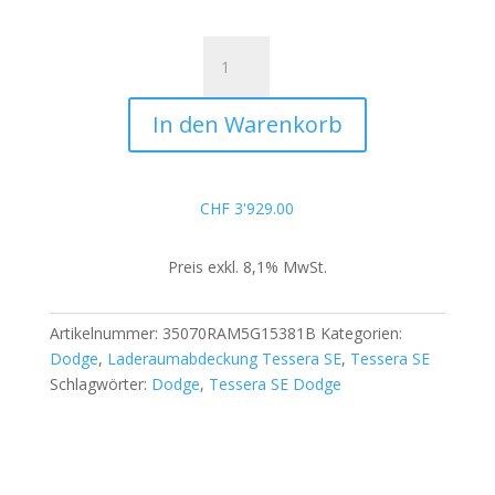
Tessera
SE
für
In den Warenkorb
Dodge
Ram
2500
/
CHF
3'929.00
3500
2019+
Preis exkl. 8,1% MwSt.
long
bed
Menge
Artikelnummer:
35070RAM5G15381B
Kategorien:
Dodge
,
Laderaumabdeckung Tessera SE
,
Tessera SE
Schlagwörter:
Dodge
,
Tessera SE Dodge