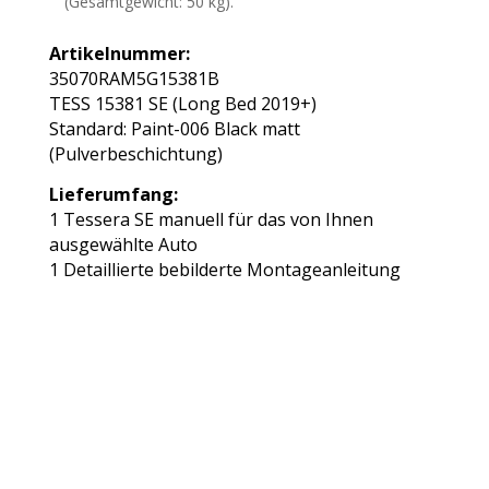
(Gesamtgewicht: 50 kg).
Artikelnummer:
35070RAM5G15381B
TESS 15381 SE (Long Bed 2019+)
Standard: Paint-006 Black matt
(Pulverbeschichtung)
Lieferumfang:
1 Tessera SE manuell für das von Ihnen
ausgewählte Auto
1 Detaillierte bebilderte Montageanleitung
Wichtig
Beschädigung durch unsachgemässes Öffnen
der Verpackung:
Wir weisen darauf hin, dass
Beschädigungen, die durch das unsachgemässe Öffnen
der Verpackung mit spitzen oder scharfen Werkzeugen
verursacht werden, nicht der Gewährleistung
unterliegen. Öffnen Sie die Verpackung vorsichtig, um