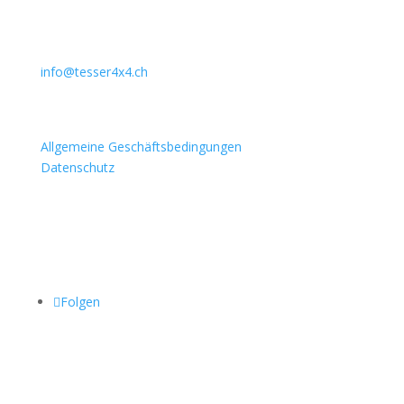
031 911 36 36
079 397 75 94
info@tesser4x4.ch
Informationen
Allgemeine Geschäftsbedingungen
Datenschutz
Besuchen Sie auch
Folgen