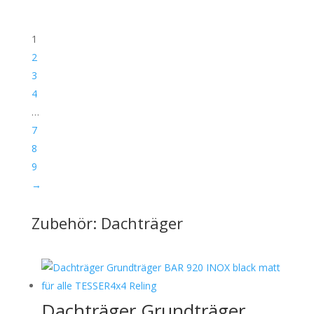
1
2
3
4
…
7
8
9
→
Zubehör: Dachträger
Dachträger Grundträger