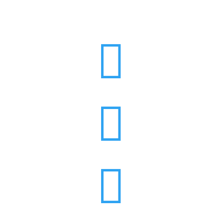


