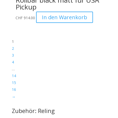
Pickup
In den Warenkorb
CHF
914.00
1
2
3
4
…
14
15
16
→
Zubehör: Reling