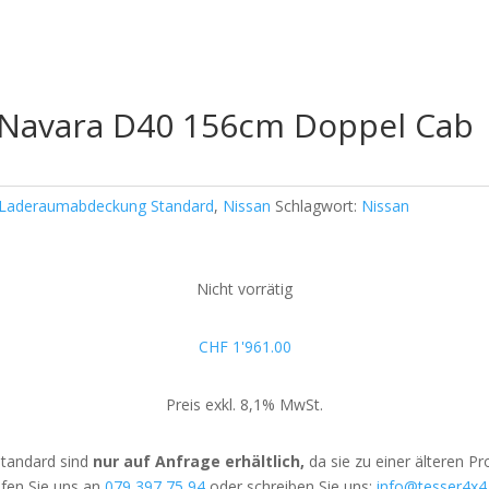
 Navara D40 156cm Doppel Cab
Laderaumabdeckung Standard
,
Nissan
Schlagwort:
Nissan
Nicht vorrätig
CHF
1'961.00
Preis exkl. 8,1% MwSt.
tandard sind
nur auf Anfrage erhältlich,
da sie zu einer älteren P
fen Sie uns an
079 397 75 94
oder schreiben Sie uns:
info@tesser4x4