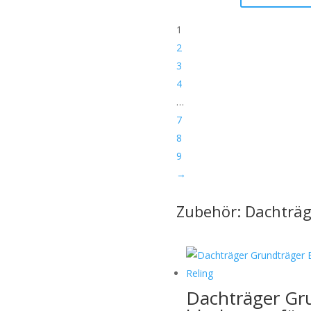
1
2
sollten sichtbar sein)
3
4
…
ge.
7
uf Anfrage möglich:
8
9
→
Zubehör: Dachträg
Dachträger Gr