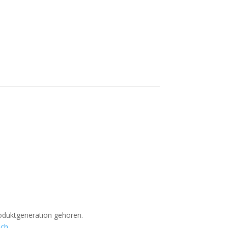
roduktgeneration gehören.
.ch