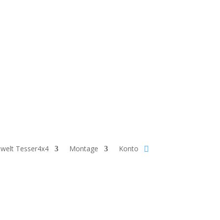
angezeigt werden. Nach der Bestellung nehmen
welt Tesser4x4
Montage
Konto