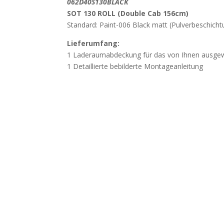
0
62D40S130BLACK
SOT 130 ROLL (Double Cab 156cm)
Standard: Paint-006 Black matt (Pulverbeschicht
Lieferumfang:
1 Laderaumabdeckung für das von Ihnen ausge
1 Detaillierte bebilderte Montageanleitung
Wichtig
Beschädigung durch unsachgemässes Öffn
weisen darauf hin, dass Beschädigungen, die d
Öffnen der Verpackung mit spitzen oder scharf
werden, nicht der Gewährleistung unterliegen. Ö
vorsichtig, um Beschädigungen der Bauteile zu 
Vor dem Kauf bitten wir um Kontaktaufna
genauen Fahrzeug-Typ inklusive Baujahr, damit
ausgeschlossen wird.
Sollte Ihr Fahrzeug einen Überrollbügel haben, bi
Bestellung unbedingt zusätzlich anzugeben.