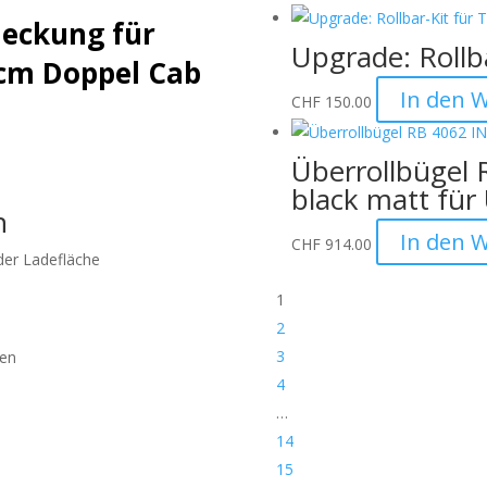
deckung für
Upgrade: Rollba
cm Doppel Cab
In den 
CHF
150.00
Überrollbügel 
black matt für
n
In den 
CHF
914.00
der Ladefläche
1
2
3
ren
4
…
14
15