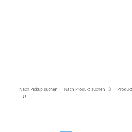
bitten um Verständnis, wenn Preise und/oder Produkte nicht korrekt 
 klären.
Nach Pickup suchen
Nach Produkt suchen
Produkt