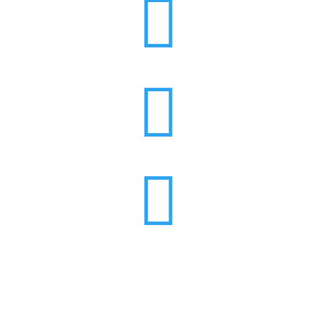


