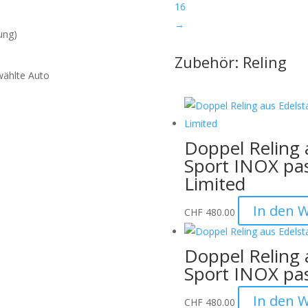
16
→
ung)
Zubehör: Reling
wählte Auto
Doppel Reling 
en der Verpackung:
Wir
Sport INOX pa
urch das unsachgemässe
Limited
en Werkzeugen verursacht
ffnen Sie die Verpackung
In den 
CHF
480.00
vermeiden.
hme:
Bitte nennen Sie uns den
Doppel Reling 
 eine Verwechslung
Sport INOX pa
tten wir dies bei der
In den 
CHF
480.00