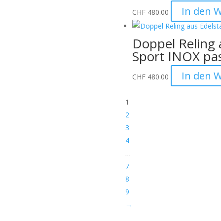
vermeiden.
In den 
CHF
480.00
hme:
Bitte nennen Sie uns den
 eine Verwechslung
Doppel Reling 
Sport INOX pa
tten wir dies bei der
In den 
CHF
480.00
1
sollten sichtbar sein)
2
3
4
…
ge.
uf Anfrage möglich:
7
8
9
→