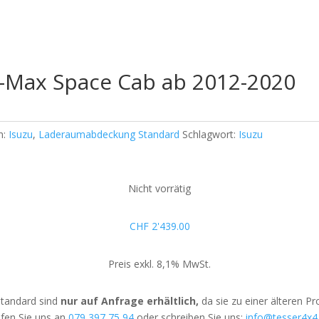
-Max Space Cab ab 2012-2020
n:
Isuzu
,
Laderaumabdeckung Standard
Schlagwort:
Isuzu
Nicht vorrätig
CHF
2'439.00
Preis exkl. 8,1% MwSt.
tandard sind
nur auf Anfrage erhältlich,
da sie zu einer älteren P
fen Sie uns an
079 397 75 94
oder schreiben Sie uns:
info@tesser4x4