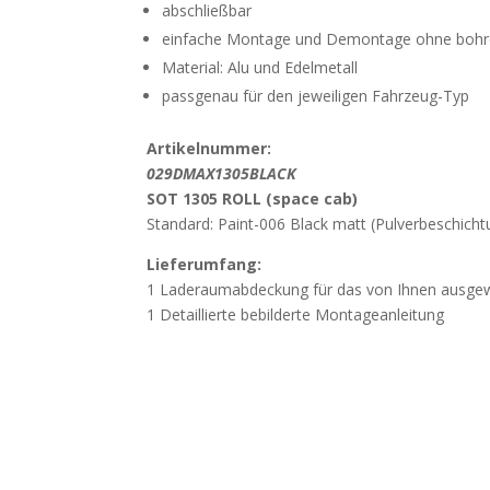
abschließbar
einfache Montage und Demontage ohne boh
Material: Alu und Edelmetall
passgenau für den jeweiligen Fahrzeug-Typ
Artikelnummer:
0
29DMAX1305BLACK
SOT 1305 ROLL (space cab)
Standard: Paint-006 Black matt (Pulverbeschicht
Lieferumfang:
1 Laderaumabdeckung für das von Ihnen ausge
1 Detaillierte bebilderte Montageanleitung
Wichtig
Beschädigung durch unsachgemässes Öffn
weisen darauf hin, dass Beschädigungen, die d
Öffnen der Verpackung mit spitzen oder scharf
werden, nicht der Gewährleistung unterliegen. Ö