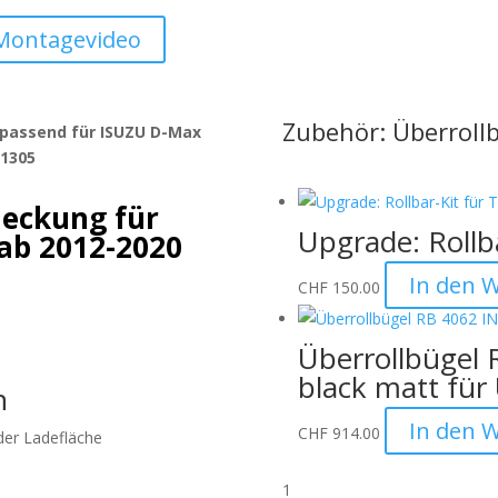
Montagevideo
Zubehör: Überroll
 passend für ISUZU D-Max
 1305
eckung für
Upgrade: Rollba
ab 2012-2020
In den 
CHF
150.00
Überrollbügel 
black matt für
n
In den 
CHF
914.00
der Ladefläche
1