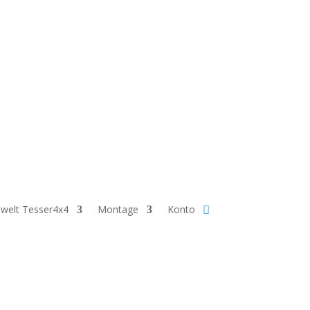
angezeigt werden. Nach der Bestellung nehmen
welt Tesser4x4
Montage
Konto