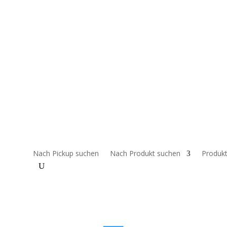
bitten um Verständnis, wenn Preise und/oder Produkte nicht korrekt 
 klären.
Nach Pickup suchen
Nach Produkt suchen
Produkt