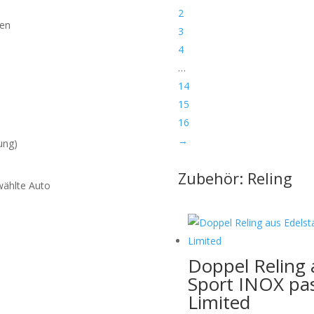
2
ren
3
4
…
14
15
16
→
ung)
Zubehör: Reling
wählte Auto
Doppel Reling 
en der Verpackung:
Wir
urch das unsachgemässe
Sport INOX pa
en Werkzeugen verursacht
Limited
ffnen Sie die Verpackung