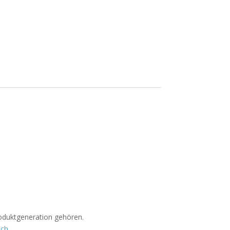
roduktgeneration gehören.
.ch