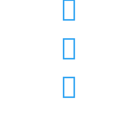


