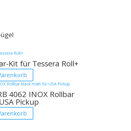
bügel
r-Kit für Tessera Roll+
Warenkorb
RB 4062 INOX Rollbar
 USA Pickup
Warenkorb