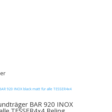
er
undträger BAR 920 INOX
 alle TESSER4x4 Reling