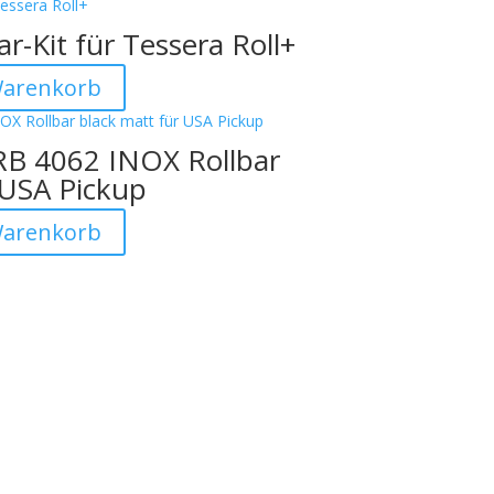
r-Kit für Tessera Roll+
Warenkorb
RB 4062 INOX Rollbar
 USA Pickup
Warenkorb



Offizieller Schweizer Vertreter