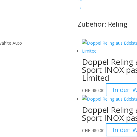
→
Zubehör: Reling
wählte Auto
Doppel Reling 
Sport INOX pa
Limited
en der Verpackung:
Wir
urch das unsachgemässe
In den 
en Werkzeugen verursacht
CHF
480.00
ffnen Sie die Verpackung
vermeiden.
Doppel Reling 
Sport INOX pa
hme:
Bitte nennen Sie uns den
 eine Verwechslung
In den 
CHF
480.00
tten wir dies bei der