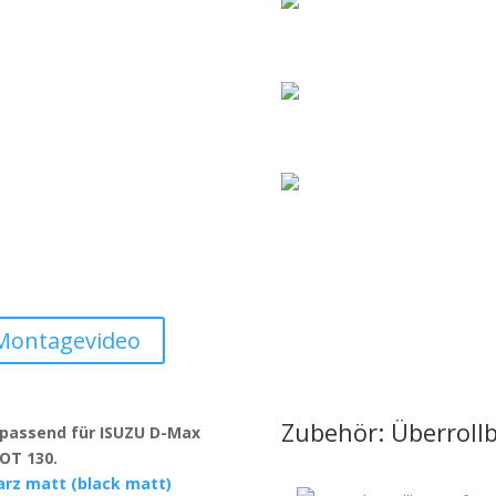
Montagevideo
Zubehör: Überroll
 passend für ISUZU D-Max
SOT 130.
rz matt (black matt)