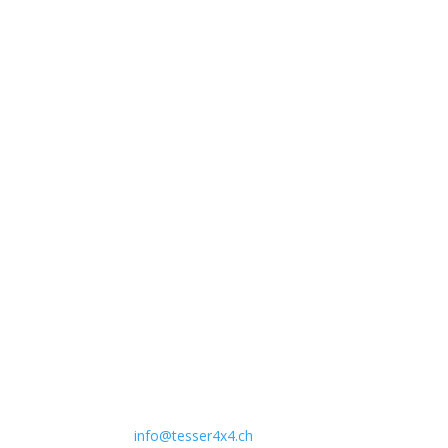
Unternehmen
Auto Lehmann GmbH
Lindenstrasse 127
3672 Aeschlen
031 911 36 36
079 397 75 94
info@tesser4x4.ch