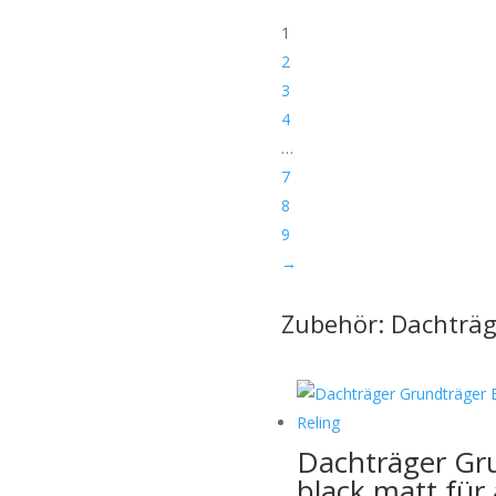
1
2
3
sollten sichtbar sein)
4
…
7
8
ge.
uf Anfrage möglich:
9
→
Zubehör: Dachträg
Dachträger Gr
black matt für