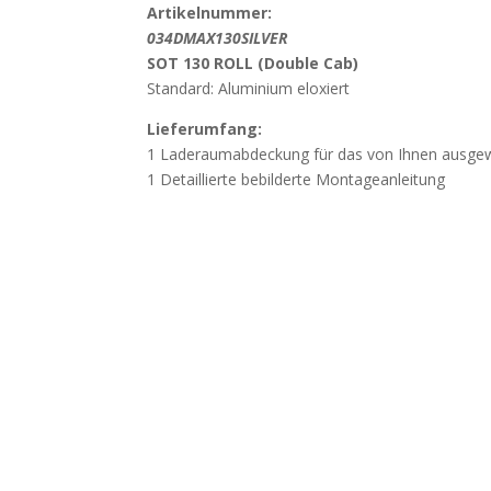
Artikelnummer:
0
34DMAX130SILVER
SOT 130 ROLL (Double Cab)
Standard: Aluminium eloxiert
Lieferumfang:
1 Laderaumabdeckung für das von Ihnen ausge
1 Detaillierte bebilderte Montageanleitung
Wichtig
Beschädigung durch unsachgemässes Öffn
weisen darauf hin, dass Beschädigungen, die d
Öffnen der Verpackung mit spitzen oder scharf
werden, nicht der Gewährleistung unterliegen. Ö
vorsichtig, um Beschädigungen der Bauteile zu 
Vor dem Kauf bitten wir um Kontaktaufna
genauen Fahrzeug-Typ inklusive Baujahr, damit
ausgeschlossen wird.
Sollte Ihr Fahrzeug einen Überrollbügel haben, bi