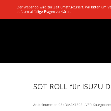
Der Webshop wird zur Zeit umstrukturiert. Wir bitten um 
auf, um allfällige Fragen zu klären.
SOT ROLL für ISUZU D
Artikelnummer:
034DMAX130SILVER
Kategorien