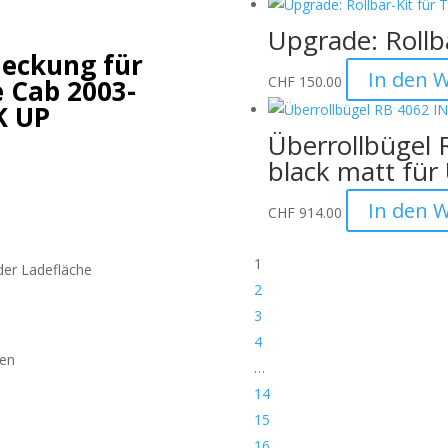
Upgrade: Rollba
eckung für
In den 
CHF
150.00
 Cab 2003-
K UP
Überrollbügel 
black matt für
In den 
CHF
914.00
1
der Ladefläche
2
3
4
ren
…
14
15
16