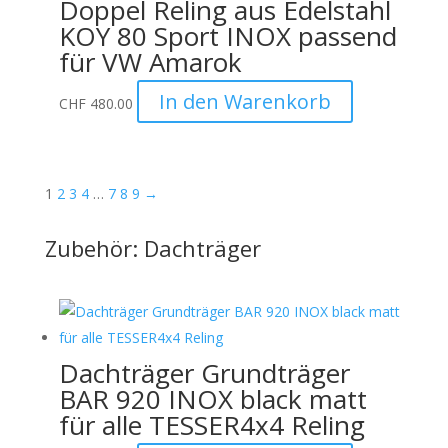
Doppel Reling aus Edelstahl
KOY 80 Sport INOX passend
für VW Amarok
In den Warenkorb
CHF
480.00
1
2
3
4
…
7
8
9
→
Zubehör: Dachträger
Dachträger Grundträger
BAR 920 INOX black matt
für alle TESSER4x4 Reling