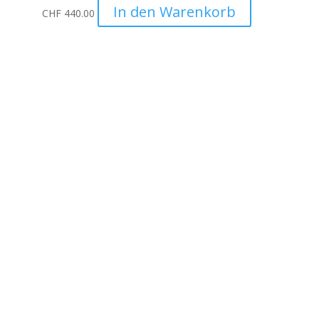
In den Warenkorb
CHF
440.00
Unternehmen
Auto Lehmann GmbH
Lindenstrasse 127
3672 Aeschlen
031 911 36 36
079 397 75 94