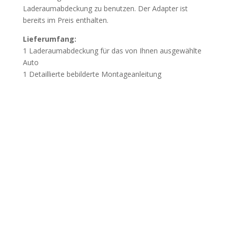
Laderaumabdeckung zu benutzen. Der Adapter ist
bereits im Preis enthalten.
Lieferumfang:
1 Laderaumabdeckung für das von Ihnen ausgewählte
Auto
1 Detaillierte bebilderte Montageanleitung
Wichtig
Beschädigung durch unsachgemässes Öffnen
der Verpackung:
Wir weisen darauf hin, dass
Beschädigungen, die durch das unsachgemässe Öffnen
der Verpackung mit spitzen oder scharfen Werkzeugen
verursacht werden, nicht der Gewährleistung
unterliegen. Öffnen Sie die Verpackung vorsichtig, um
Beschädigungen der Bauteile zu vermeiden.

Vor dem Kauf bitten wir um Kontaktaufnahme:
Bitte nennen Sie uns den genauen Fahrzeug-Typ
