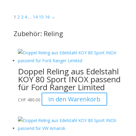
1
2
3
4
…
14
15
16
→
Zubehör: Reling
Doppel Reling aus Edelstahl
KOY 80 Sport INOX passend
für Ford Ranger Limited
In den Warenkorb
CHF
480.00