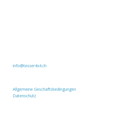
Offizieller Schweizer Vertreter
Unternehmen
Auto Lehmann GmbH
Lindenstrasse 127
3672 Aeschlen
031 911 36 36
079 397 75 94
info@tesser4x4.ch
Informationen
Allgemeine Geschäftsbedingungen
Datenschutz
Besuchen Sie auch