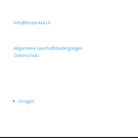
031 911 36 36
079 397 75 94
info@tesser4x4.ch
Informationen
Allgemeine Geschäftsbedingungen
Datenschutz
Besuchen Sie auch
Folgen