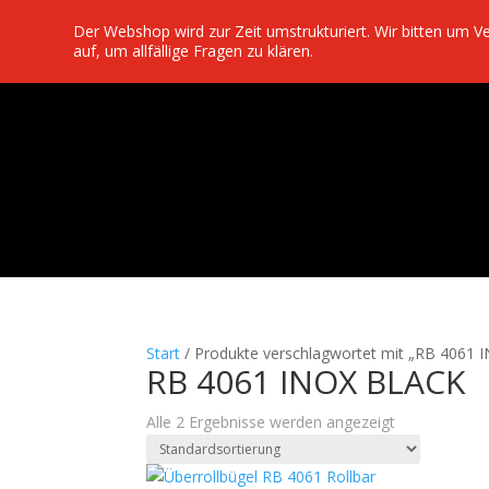
Der Webshop wird zur Zeit umstrukturiert. Wir bitten um 
auf, um allfällige Fragen zu klären.
Start
/ Produkte verschlagwortet mit „RB 4061
RB 4061 INOX BLACK
Alle 2 Ergebnisse werden angezeigt