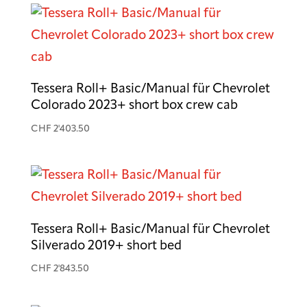

Tessera Roll+ Basic/Manual für Chevrolet

Colorado 2023+ short box crew cab

CHF
2'403.50
Offizieller Schweizer Vertreter
Tessera Roll+ Basic/Manual für Chevrolet
Silverado 2019+ short bed
CHF
2'843.50