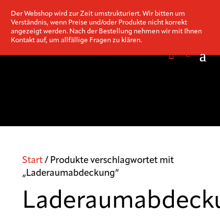
Der Webshop wird zur Zeit umstrukturiert. Wir bitten um
Verständnis, wenn Preise und/oder Produkte nicht korrekt
angezeigt werden. Nach der Bestellung nehmen wir mit Ihnen
Kontakt auf, um allfällige Fragen zu klären.
Start
/ Produkte verschlagwortet mit
„Laderaumabdeckung“
Laderaumabdeck