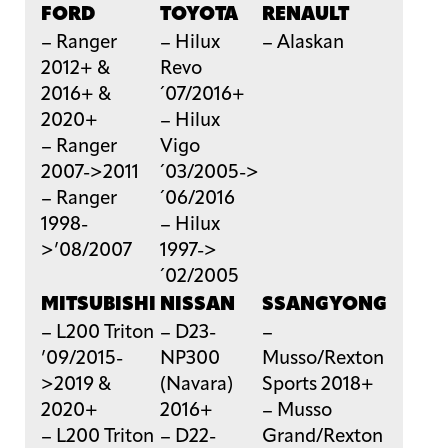
FORD
TOYOTA
RENAULT
– Ranger
– Hilux
– Alaskan
2012+ &
Revo
2016+ &
´07/2016+
2020+
– Hilux
– Ranger
Vigo
2007->2011
´03/2005->
– Ranger
´06/2016
1998-
– Hilux
>’08/2007
1997->
´02/2005
MITSUBISHI
NISSAN
SSANGYONG
– L200 Triton
– D23-
–
’09/2015-
NP300
Musso/Rexton
>2019 &
(Navara)
Sports 2018+
2020+
2016+
– Musso
– L200 Triton
– D22-
Grand/Rexton