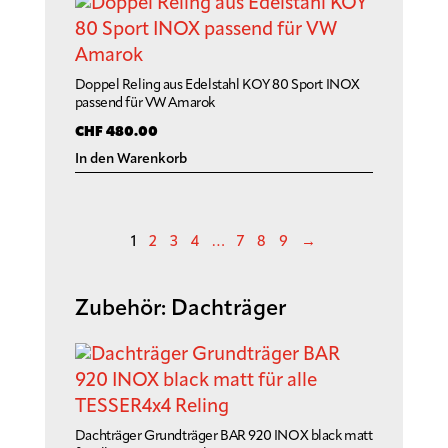
Doppel Reling aus Edelstahl KOY 80 Sport INOX
passend für VW Amarok
CHF
480.00
In den Warenkorb
1
2
3
4
…
7
8
9
→
Zubehör: Dachträger
Dachträger Grundträger BAR 920 INOX black matt