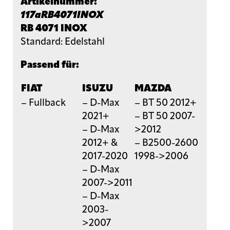
Artikelnummer:
117aRB4071INOX
RB 4071 INOX
Standard: Edelstahl
Passend für:
FIAT
ISUZU
MAZDA
– Fullback
– D-Max
– BT 50 2012+
2021+
– BT 50 2007-
– D-Max
>2012
2012+ &
– B2500-2600
2017-2020
1998->2006
– D-Max
2007->2011
– D-Max
2003-
>2007