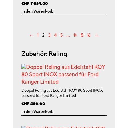
CHF
1'054.00
In den Warenkorb
←
1
2
3
4
5
…
14
15
16
→
Zubehör: Reling
Doppel Reling aus Edelstahl KOY 80 Sport INOX
passend für Ford Ranger Limited
CHF
480.00
In den Warenkorb