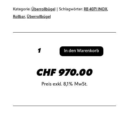
Kategorie:
Überrollbügel
Schlagwörter:
RB 4071 INOX
,
Rollbar
,
Überrollbügel
Überrollbügel
A
In den Warenkorb
RB
l
4071
t
INOX
e
CHF
970.00
Rollbar
r
für
n
Preis exkl. 8,1% MwSt.
Rollverdeck
a
der
t
Artikelnummer:
117aRB4071INOX-1
Serie
i
SOT
v
ROLL
e
Menge
: