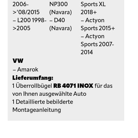
2006-
NP300
Sports XL
>’08/2015
(Navara)
2018+
– L200 1998-
– D40
– Actyon
>2005
(Navara)
Sports 2015+
– Actyon
Sports 2007-
2014
VW
– Amarok
Lieferumfang:
1 Überrollbügel
RB 4071 INOX
für das
von Ihnen ausgewählte Auto
1 Detaillierte bebilderte

Montageanleitung

