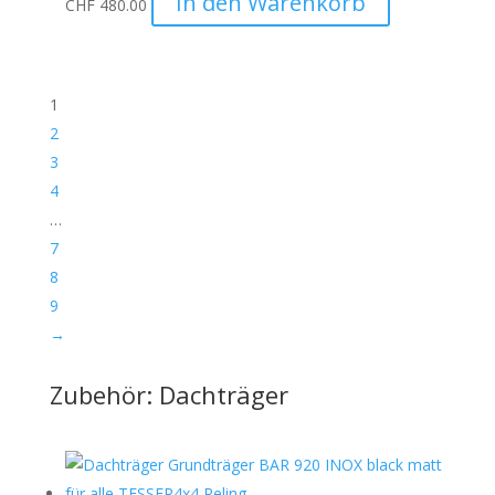
In den Warenkorb
CHF
480.00
1
2
3
4
…
7
8
9
→
Zubehör: Dachträger