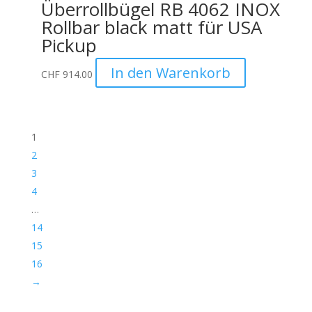
Überrollbügel RB 4062 INOX
Rollbar black matt für USA
Pickup
In den Warenkorb
CHF
914.00
1
2
3
4
…
14
15
16
→