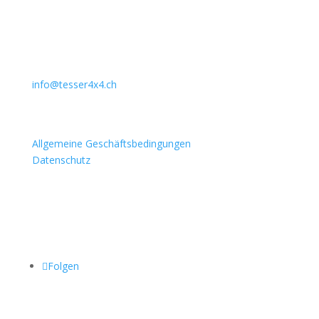
Lindenstrasse 127
3672 Aeschlen
031 911 36 36
079 397 75 94
info@tesser4x4.ch
Informationen
Allgemeine Geschäftsbedingungen
Datenschutz
Besuchen Sie auch
Folgen