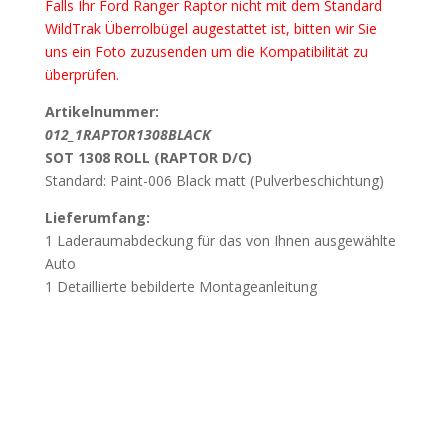
Falls Ihr Ford Ranger Raptor nicht mit dem Standard
WildTrak Überrolbügel augestattet ist, bitten wir Sie
uns ein Foto zuzusenden um die
Kompatibilität zu
überprüfen.
Artikelnummer:
012_1RAPTOR1308BLACK
SOT 1308 ROLL (RAPTOR D/C)
Standard: Paint-006 Black matt (Pulverbeschichtung)
Lieferumfang:
1 Laderaumabdeckung für das von Ihnen ausgewählte
Auto
1 Detaillierte bebilderte Montageanleitung
Wichtig
Beschädigung durch unsachgemässes Öffnen
der Verpackung:
Wir weisen darauf hin, dass
Beschädigungen, die durch das unsachgemässe Öffnen
der Verpackung mit spitzen oder scharfen Werkzeugen