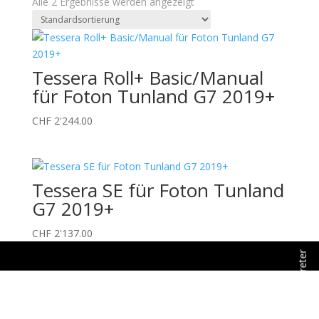
Alle 2 Ergebnisse werden angezeigt
Tessera Roll+ Basic/Manual
für Foton Tunland G7 2019+
CHF
2'244.00
Tessera SE für Foton Tunland

G7 2019+


CHF
2'137.00
Offizieller Schweizer Vertreter