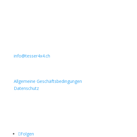
Unternehmen
Auto Lehmann GmbH
Lindenstrasse 127
3672 Aeschlen
031 911 36 36
079 397 75 94
info@tesser4x4.ch
Informationen
Allgemeine Geschäftsbedingungen
Datenschutz
Besuchen Sie auch
Folgen