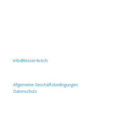
Offizieller Schweizer Vertreter
Unternehmen
Auto Lehmann GmbH
Lindenstrasse 127
3672 Aeschlen
031 911 36 36
079 397 75 94
info@tesser4x4.ch
Informationen
Allgemeine Geschäftsbedingungen
Datenschutz
Besuchen Sie auch