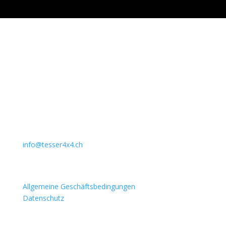
Unternehmen
Auto Lehmann GmbH
Lindenstrasse 127
3672 Aeschlen
031 911 36 36
079 397 75 94
info@tesser4x4.ch
Informationen
Allgemeine Geschäftsbedingungen
Datenschutz
Besuchen Sie auch