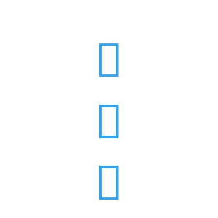


